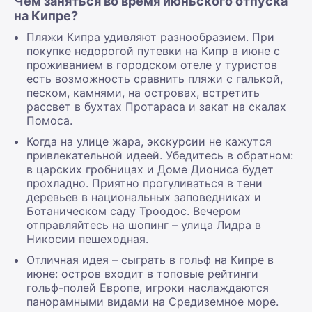
Чем заняться во время июньского отпуска
на Кипре?
Пляжи Кипра удивляют разнообразием. При
покупке недорогой путевки на Кипр в июне с
проживанием в городском отеле у туристов
есть возможность сравнить пляжи с галькой,
песком, камнями, на островах, встретить
рассвет в бухтах Протараса и закат на скалах
Помоса.
Когда на улице жара, экскурсии не кажутся
привлекательной идеей. Убедитесь в обратном:
в царских гробницах и Доме Диониса будет
прохладно. Приятно прогуливаться в тени
деревьев в национальных заповедниках и
Ботаническом саду Троодос. Вечером
отправляйтесь на шопинг – улица Лидра в
Никосии пешеходная.
Отличная идея – сыграть в гольф на Кипре в
июне: остров входит в топовые рейтинги
гольф-полей Европе, игроки наслаждаются
панорамными видами на Средиземное море.