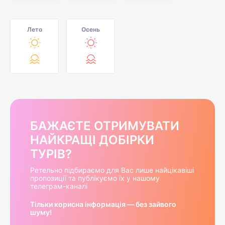
Лето
Осень
БАЖАЄТЕ ОТРИМУВАТИ
НАЙКРАЩІ ДОБІРКИ
ТУРІВ?
Ретельно підбираємо для Вас лише найцікавіші
пропозиції та публікуємо їх у нашому
телеграм-каналі
Тільки корисна інформація — без зайвого
шуму!