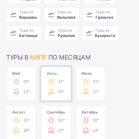
Туры из
Туры из
Туры из
Варшавы
Вроцлава
Гданьска
Туры из
Туры из
Туры из
Катовице
Румынии
Бухареста
ТУРЫ В
КИПР
ПО МЕСЯЦАМ
Май
Июнь
Июль
26°
31°
33°
23°
25°
27°
Август
Сентябрь
Октябрь
33°
30°
26°
28°
27°
24°