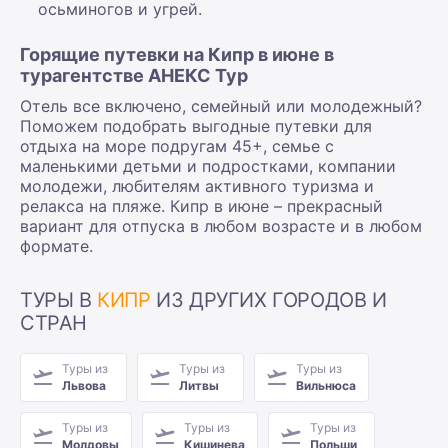
осьминогов и угрей.
Горящие путевки на Кипр в июне в
турагентстве АНЕКС Тур
Отель все включено, семейный или молодежный?
Поможем подобрать выгодные путевки для
отдыха на море подругам 45+, семье с
маленькими детьми и подростками, компании
молодежи, любителям активного туризма и
релакса на пляже. Кипр в июне – прекрасный
вариант для отпуска в любом возрасте и в любом
формате.
ТУРЫ В
КИПР
ИЗ ДРУГИХ ГОРОДОВ И
СТРАН
Туры из
Туры из
Туры из
Львова
Литвы
Вильнюса
Туры из
Туры из
Туры из
Молдовы
Кишинева
Польши