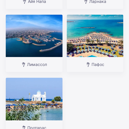
Айя Напа
Ларнака
Лимассол
Пафос
Протарас