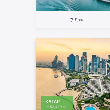
Доха
КАТАР
от
53,489 грн