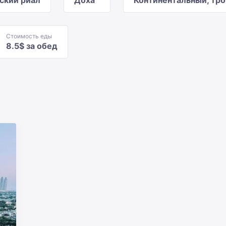
ский риал
Доха
Континентальный, тр
Стоимость еды
8.5$ за обед