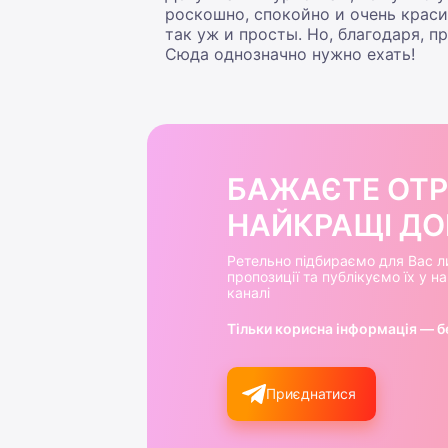
роскошно, спокойно и очень краси
так уж и просты. Но, благодаря, 
Сюда однозначно нужно ехать!
БАЖАЄТЕ ОТ
НАЙКРАЩІ ДОБ
Ретельно підбираємо для Вас л
пропозиції та публікуємо їх у 
каналі
Тільки корисна інформація — б
Приєднатися