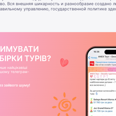
во. Вся внешняя шикарность и разнообразие создано 
правильному управлению, государственной политике зде
РИМУВАТИ
ІРКИ ТУРІВ?
ише найцікавіші
нашому телеграм-
ез зайвого шуму!