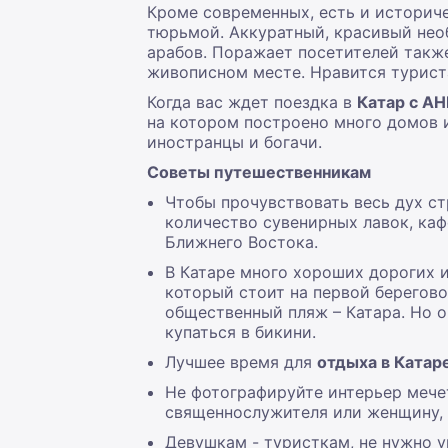
Кроме современных, есть и историч
тюрьмой. Аккуратный, красивый нео
арабов. Поражает посетителей также
живописном месте. Нравится туриста
Когда вас ждет поездка в
Катар с АН
на котором построено много домов 
иностранцы и богачи.
Советы путешественникам
Чтобы прочувствовать весь дух ст
количество сувенирных лавок, ка
Ближнего Востока.
В Катаре много хороших дорогих и
который стоит на первой береговой
общественный пляж – Катара. Но о
купаться в бикини.
Лучшее время для
отдыха в Катар
Не фотографируйте интерьер мечет
священнослужителя или женщину, 
Девушкам - туристкам, не нужно у