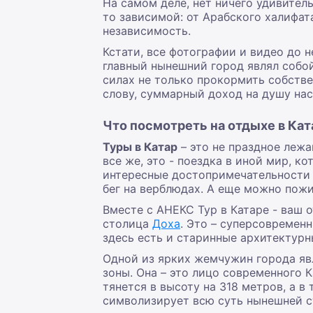
На самом деле, нет ничего удивитель
то зависимой: от Арабского халифат
независимость.
Кстати, все фотографии и видео до 
главный нынешний город являл собой
силах не только прокормить собстве
слову, суммарный доход на душу насе
Что посмотреть на отдыхе в Кат
Туры в Катар
– это не праздное лежа
все же, это - поездка в иной мир, 
интересные достопримечательности 
бег на верблюдах. А еще можно пожи
Вместе с АНЕКС Тур в Катаре - ваш
столица
Доха
. Это – суперсовремен
здесь есть и старинные архитектурн
Одной из ярких жемчужин города яв
зоны. Она – это лицо современного 
тянется в высоту на 318 метров, а 
символизирует всю суть нынешней с