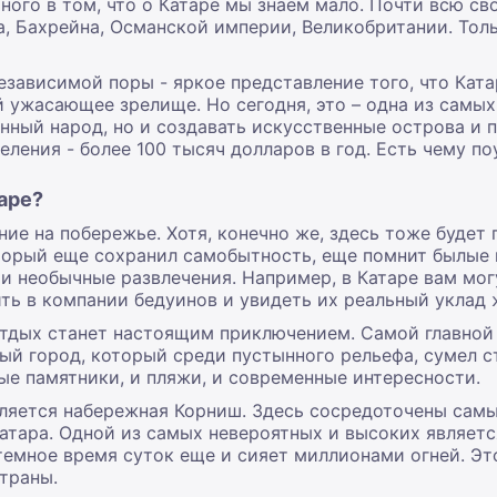
ного в том, что о Катаре мы знаем мало. Почти всю св
а, Бахрейна, Османской империи, Великобритании. Толь
независимой поры - яркое представление того, что Кат
 ужасающее зрелище. Но сегодня, это – одна из самых 
нный народ, но и создавать искусственные острова и 
ления - более 100 тысяч долларов в год. Есть чему по
аре?
ние на побережье. Хотя, конечно же, здесь тоже будет
который еще сохранил самобытность, еще помнит былые 
и необычные развлечения. Например, в Катаре вам мо
ть в компании бедуинов и увидеть их реальный уклад 
 отдых станет настоящим приключением. Самой главно
ный город, который среди пустынного рельефа, сумел 
ые памятники, и пляжи, и современные интересности.
ляется набережная Корниш. Здесь сосредоточены сам
Катара. Одной из самых невероятных и высоких является
в темное время суток еще и сияет миллионами огней. Э
траны.