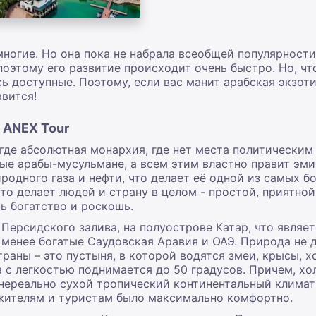
ногие. Но она пока не набрала всеобщей популярности.
оэтому его развитие происходит очень быстро. Но, что
ь доступные. Поэтому, если вас манит арабская экзотик
авится!
с ANEX Tour
 где абсолютная монархия, где нет места политическим
е арабы-мусульмане, а всем этим властно правит эми
одного газа и нефти, что делает её одной из самых бо
то делает людей и страну в целом - простой, приятной,
ь богатство и роскошь.
 Персидского залива, на полуострове Катар, что являе
менее богатые Саудовская Аравия и ОАЭ. Природа не д
раны – это пустыня, в которой водятся змеи, крысы, х
 с легкостью поднимается до 50 градусов. Причем, хол
 нереально сухой тропический континентальный климат
 жителям и туристам было максимально комфортно.