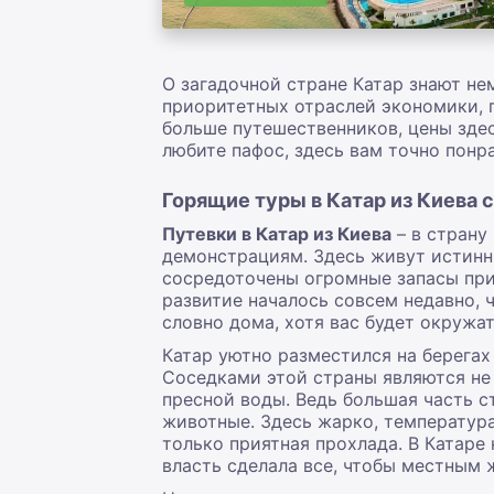
О загадочной стране Катар знают нем
приоритетных отраслей экономики, п
больше путешественников, цены здес
любите пафос, здесь вам точно понр
Горящие туры в Катар из Киева 
Путевки в Катар из Киева
– в страну
демонстрациям. Здесь живут истинны
сосредоточены огромные запасы прир
развитие началось совсем недавно, ч
словно дома, хотя вас будет окружат
Катар уютно разместился на берегах
Соседками этой страны являются не 
пресной воды. Ведь большая часть ст
животные. Здесь жарко, температура
только приятная прохлада. В Катаре
власть сделала все, чтобы местным