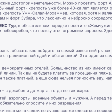
еские достопримечательности. Можно посетить форт Ал
бычный форт- крепость уже более 40-ка лет является 
 крепость Умм-Салал-Мохаммед, которая, хотя и являе
м и форт Зубара, что лаконично и неброско сосредото
ЕКС Тур
, в обязательном порядке посетите «Жемчужин
и небоскребов, что пользуются огромным спросом. Зде
раны, обязательно пойдите на самый известный рынок
фе с традиционной едой и обстановкой. Это один из с
 демократичных отелей. Большинство из них имеют сво
 линии. Так вы не будете платить за посещения пляжа.
н также платный, а еще сюда нельзя приносить еду, н
е
– с декабря и до марта, тогда не так жарко.
ей, аэропорты, военные объекты и мужчин. А перед те
обязательно спросите у них разрешения.
кутываться в чадру, но лучше все же одеваться поскром