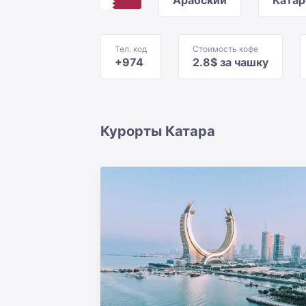
Арабский
Катар
Тел. код
Стоимость кофе
+974
2.8$ за чашку
Курорты Катара