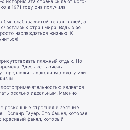
ою историю эта страна была от кого-
ко в 1971 году она получила
ар был слаборазвитой территорией, а
счастливых стран мира. Ведь в её
просто наслаждаться жизнью. К
учиться!
 присутствовать пляжный отдых. Но
времена. Здесь есть очень
гут предложить соколиную охоту или
жизни.
й достопримечательностью является
стать реально идеальным. Именно
ые роскошные строения и зеленые
 - Эспайр Тауер. Это башня, которая
то красивый факел, который