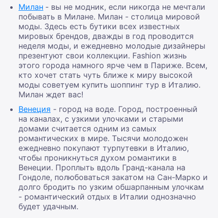
Милан
- вы не модник, если никогда не мечтали
побывать в Милане. Милан - столица мировой
моды. Здесь есть бутики всех известных
мировых брендов, дважды в год проводится
неделя моды, и ежедневно молодые дизайнеры
презентуют свои коллекции. Fashion жизнь
этого города намного ярче чем в Париже. Всем,
кто хочет стать чуть ближе к миру высокой
моды советуем купить
шоппинг
тур в Италию
.
Милан ждет вас!
Венеция
- город на воде. Город, построенный
на каналах, с узкими улочками и старыми
домами считается одним из самых
романтических в мире. Тысячи молодожен
ежедневно покупают
турпутевки в Италию
,
чтобы проникнуться духом романтики в
Венеции. Проплыть вдоль
Гранд-канала
на
Гондоле, полюбоваться закатом на Сан-Марко и
долго бродить по узким обшарпанным улочкам
- романтический отдых в Италии однозначно
будет
удачным.