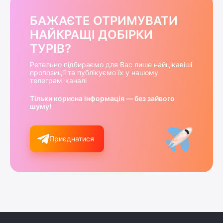
БАЖАЄТЕ ОТРИМУВАТИ
НАЙКРАЩІ ДОБІРКИ
ТУРІВ?
Ретельно підбираємо для Вас лише найцікавіші
пропозиції та публікуємо їх у нашому
телеграм-каналі
Тільки корисна інформація — без зайвого
шуму!
Приєднатися