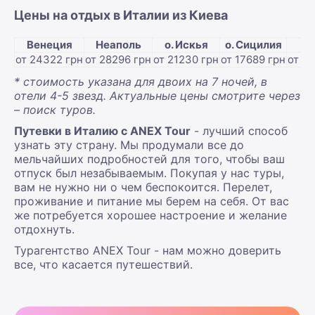
Цены на отдых в Италии из Киева
Венеция
Неаполь
о. Искья
о. Сицилия
от 24322 грн
от 28296 грн
от 21230 грн
от 17689 грн
от 2
* стоимость указана для двоих на 7 ночей, в
отели 4-5 звезд. Актуальные цены смотрите через
– поиск туров.
Путевки в Италию
с ANEX Tour
- лучший способ
узнать эту страну. Мы продумали все до
мельчайших подробностей для того, чтобы ваш
отпуск был
незабываемым.
Покупая у нас туры,
вам не нужно ни о чем
беспокоится
. Перелет,
проживание и питание мы берем на себя. От вас
же потребуется хорошее настроение и желание
отдохнуть.
Турагентство ANEX Tour - нам можно доверить
все, что касается путешествий.