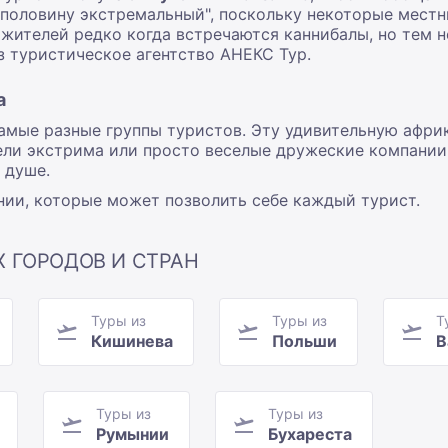
аполовину экстремальный", поскольку некоторые местн
жителей редко когда встречаются каннибалы, но тем 
 туристическое агентство АНЕКС Тур.
а
самые разные группы туристов. Эту удивительную афри
и экстрима или просто веселые дружеские компании. 
 душе.
нии
, которые может позволить себе каждый турист.
Х ГОРОДОВ И СТРАН
Туры из
Туры из
Т
Кишинева
Польши
В
Туры из
Туры из
Румынии
Бухареста