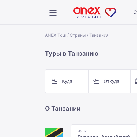
С
ANEX Tour
Страны
Танзания
Туры в Танзанию
Куда
Откуда
О Танзании
Язык