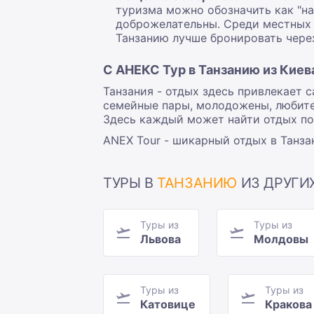
туризма можно обозначить как "н
доброжелательны. Среди местных 
Танзанию
лучше бронировать через
С АНЕКС Тур в Танзанию из Киев
Танзания - отдых
здесь привлекает 
семейные пары, молодожены, любител
Здесь каждый может найти отдых по
ANEX Tour - шикарный
отдых в Танза
ТУРЫ В
ТАНЗАНИЮ
ИЗ ДРУГИ
Туры из
Туры из
Львова
Молдовы
Туры из
Туры из
Катовице
Кракова