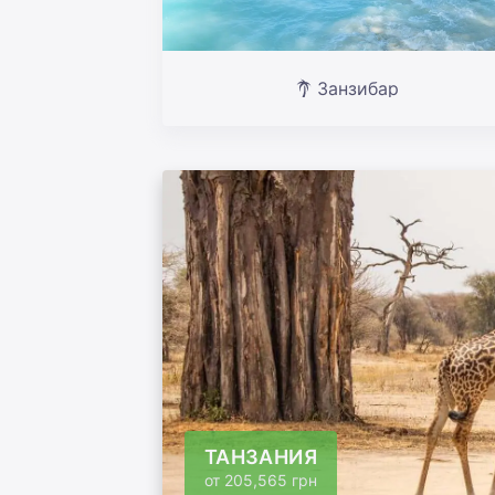
Занзибар
ТАНЗАНИЯ
от
205,565 грн