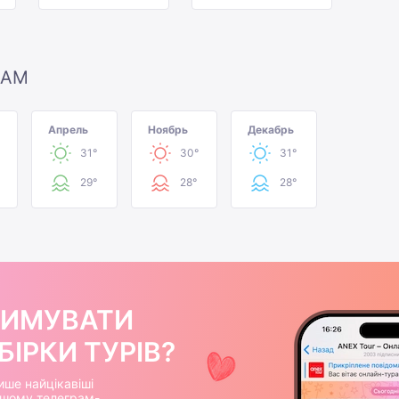
ЦАМ
Апрель
Ноябрь
Декабрь
31°
30°
31°
29°
28°
28°
РИМУВАТИ
ІРКИ ТУРІВ?
ише найцікавіші
нашому телеграм-