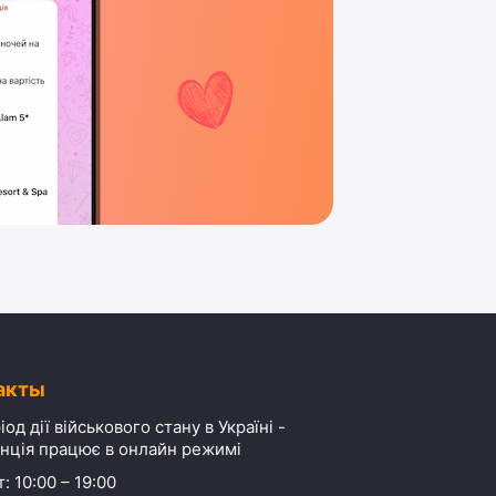
акты
іод дії військового стану в Україні -
нція працює в онлайн режимі
: 10:00 – 19:00