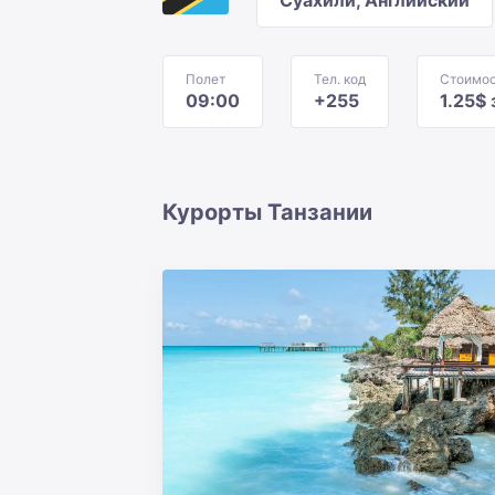
Суахили, Английский
Полет
Тел. код
Стоимос
09:00
+255
1.25$
Курорты Танзании