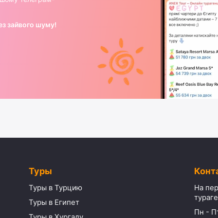
ез зайвого шуму!
Туры
Конт
Туры в Турцию
На пер
тураге
Туры в Египет
Пн - Пт
Туры в Хургаду