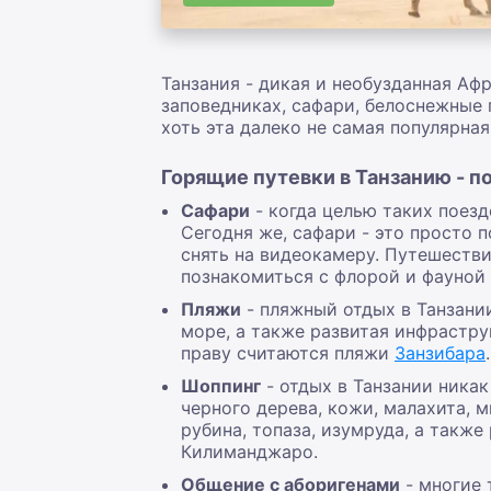
Танзания - дикая и необузданная Аф
заповедниках, сафари, белоснежные 
хоть эта далеко не самая популярная
Горящие путевки в Танзанию - п
Сафари
- к
огда целью таких поезд
Сегодня же, сафари - это просто 
снять на видеокамеру.
Путешестви
познакомиться с флорой и фауной 
Пляжи
- пл
яжный отдых в Танзан
море, а также развитая инфрастру
праву считаются пляжи
Занзибара
Шоппинг
- о
тдых в Танзании
никак
черного дерева, кожи, малахита, 
рубина, топаза, изумруда, а также
Килиманджаро.
Общение с аборигенами
- м
ногие