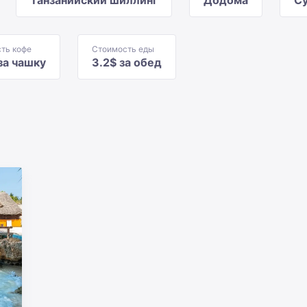
Танзанийский шиллинг
Додома
С
ть кофе
Стоимость еды
 за чашку
3.2$ за обед