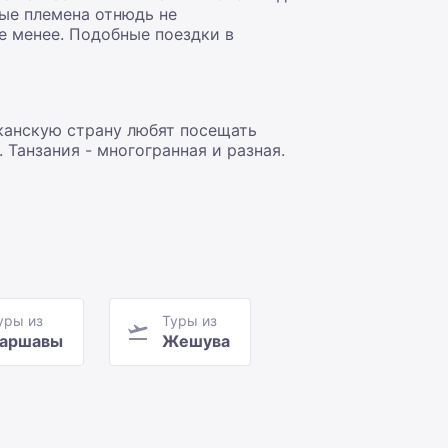
ые племена отнюдь не
не менее. Подобные
поездки в
канскую страну любят посещать
Танзания - многогранная и разная.
уры из
Туры из
аршавы
Жешува