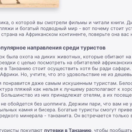
рика, о которой вы смотрели фильмы и читали книги. 
пляжи и богатый подводный мир - вот почему стоит у
 страна на Африканском континенте, поверьте она вас 
опулярное направления среди туристов
ок была охота на диких животных, которые обитают на
поездки с целью посмотреть на обитателей африкански
е в Танзанию
стоит осуществить хотя бы ради сафари.
Африки. Но, учтите, что это удовольствие не из дешевы
ии
понравится даже самым искушенным туристам. Белос
ктура пляжей как нельзя к лучшему располагают к хор
. Большинство из них принадлежат отелям, а их посеще
 не обойдется без шоппинга. Держим пари, что вам не у
мыльных камня и бисера. Богатые туристы смогут приве
 редкого минерала - танзанита. Он встречается только
 туристы покупают
путевки в Танзанию
,
чтобы пообщать