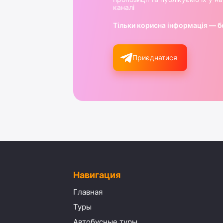
каналі
Тільки корисна інформація — б
Приєднатися
Навигация
Главная
Туры
Автобусные туры