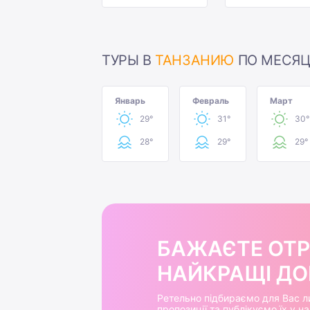
ТУРЫ В
ТАНЗАНИЮ
ПО МЕСЯ
Январь
Февраль
Март
29°
31°
30°
28°
29°
29°
БАЖАЄТЕ ОТ
НАЙКРАЩІ ДОБ
Ретельно підбираємо для Вас л
пропозиції та публікуємо їх у 