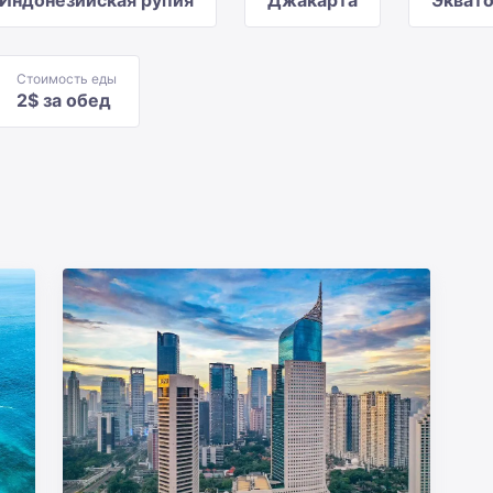
Индонезийская рупия
Джакарта
Экват
Стоимость еды
2$ за обед