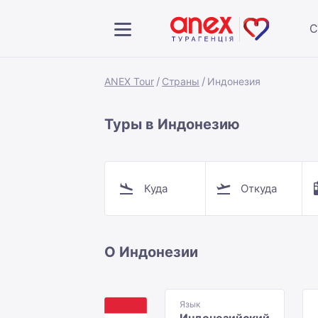
С
ANEX Tour
Страны
Индонезия
Туры в Индонезию
Куда
Откуда
О Индонезии
Язык