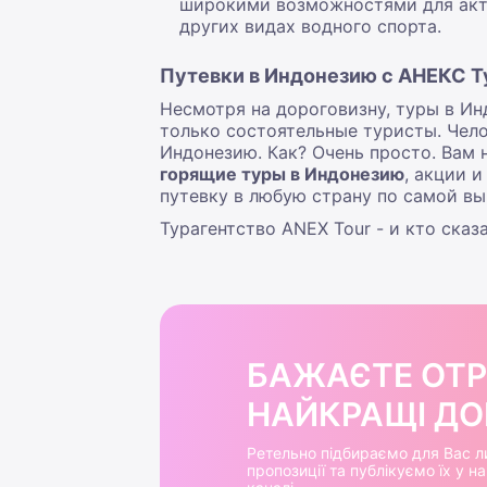
широкими возможностями для актив
других видах водного спорта.
Путевки в Индонезию с АНЕКС Т
Несмотря на дороговизну
, туры в И
только состоятельные туристы. Чел
Индонезию
. Как? Очень просто. Вам
горящие
туры в Индонезию
, акции 
путевку в любую страну по самой вы
Турагентство ANEX Tour - и кто ска
БАЖАЄТЕ ОТ
НАЙКРАЩІ ДОБ
Ретельно підбираємо для Вас л
пропозиції та публікуємо їх у 