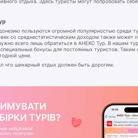
ного отдыха. Здесь туристы могут попробовать себя в
ур
ндонезию
пользуются огромной популярностью среди ту
овек со среднестатистическим доходом также может 
 нужно всего лишь обратиться в АНЕКС Тур. В нашем т
и специальные бонусы для постоянных туристов. Таким 
годной цене.
зал что шикарный отдых должен быть дорогим.
РИМУВАТИ
ІРКИ ТУРІВ?
ише найцікавіші
нашому телеграм-