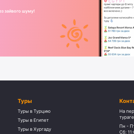
ез зайвого шуму!
Туры
Конт
Туры в Турцию
На пер
тураге
Туры в Египет
Пн - Пт
Туры в Хургаду
Сб: 11: