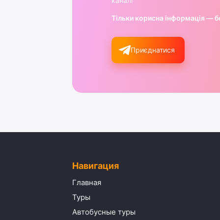
каналі
Тільки корисна інформація — б
Приєднатися
Навигация
Главная
Туры
Автобусные туры