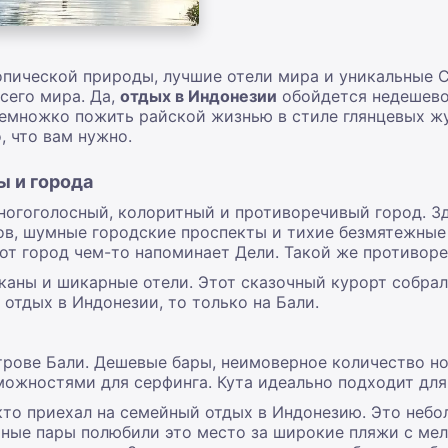
пической природы, лучшие отели мира и уникальные 
сего мира. Да,
отдых в Индонезии
обойдется недешево.
 немножко пожить райской жизнью в стиле глянцевых 
, что вам нужно.
ы и города
ногоголосный, колоритный и противоречивый город. З
в, шумные городские проспекты и тихие безмятежные 
от город чем-то напоминает Дели. Такой же противор
лканы и шикарные отели. Этот сказочный курорт собрал
отдых в Индонезии
, то только на Бали.
трове Бали. Дешевые бары, неимоверное количество но
ожностями для серфинга. Кута идеально подходит для
 кто приехал на семейный
отдых в Индонезию
.
Это небо
ные пары полюбили это место за широкие пляжи с мел