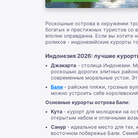
Роскошные острова в окружении тро
богатых и престижных туристов со в
вполне оправданна. Если вы хотите
роликов - индонезийские курорты то
Индонезия 2026: лучшие курорт
Джакарта
- столица Индонезии. М
роскошью дорогих элитных районо
современные моральные устои. Эт
Бали
- райские пляжи, грозные ву
можно устроить себе королевский
Основные курорты острова Бали:
Кута
- курорт для молодежи на ос
открытым небом и отличными возм
Санур
- идеальное место для тех,
восточном побережье Бали. Семей