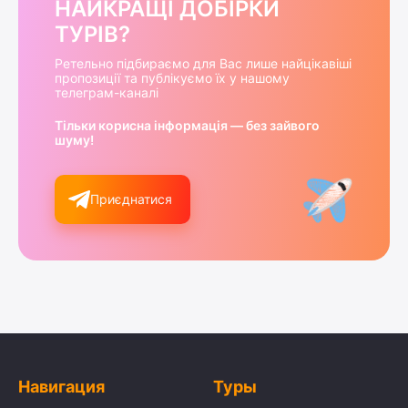
НАЙКРАЩІ ДОБІРКИ
ТУРІВ?
Ретельно підбираємо для Вас лише найцікавіші
пропозиції та публікуємо їх у нашому
телеграм-каналі
Тільки корисна інформація — без зайвого
шуму!
Приєднатися
Навигация
Туры