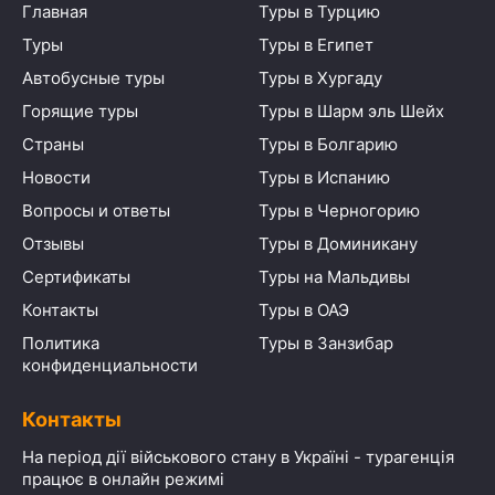
Главная
Туры в Турцию
Туры
Туры в Египет
Автобусные туры
Туры в Хургаду
Горящие туры
Туры в Шарм эль Шейх
Страны
Туры в Болгарию
Новости
Туры в Испанию
Вопросы и ответы
Туры в Черногорию
Отзывы
Туры в Доминикану
Сертификаты
Туры на Мальдивы
Контакты
Туры в ОАЭ
Политика
Туры в Занзибар
конфиденциальности
Контакты
На період дії військового стану в Україні - турагенція
працює в онлайн режимі