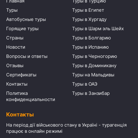
Главная
Туры в Турцию
Туры
Туры в Египет
Автобусные туры
Туры в Хургаду
Горящие туры
Туры в Шарм эль Шейх
Страны
Туры в Болгарию
Новости
Туры в Испанию
Вопросы и ответы
Туры в Черногорию
Отзывы
Туры в Доминикану
Сертификаты
Туры на Мальдивы
Контакты
Туры в ОАЭ
Политика
Туры в Занзибар
конфиденциальности
Контакты
На період дії військового стану в Україні - турагенція
працює в онлайн режимі