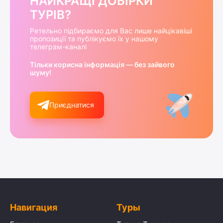
НАЙКРАЩІ ДОБІРКИ
ТУРІВ?
Ретельно підбираємо для Вас лише найцікавіші
пропозиції та публікуємо їх у нашому
телеграм-каналі
Тільки корисна інформація — без зайвого
шуму!
Приєднатися
Навигация
Туры