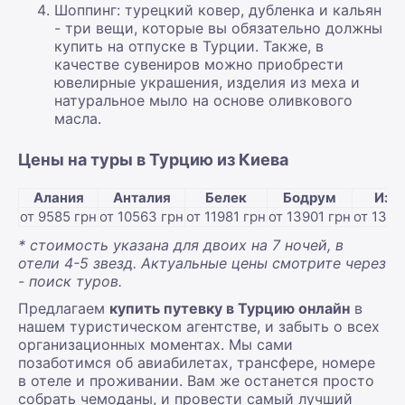
Шоппинг: турецкий ковер, дубленка и кальян
- три вещи, которые вы обязательно должны
купить на отпуске в Турции. Также, в
качестве сувениров можно приобрести
ювелирные украшения, изделия из меха и
натуральное мыло на основе оливкового
масла.
Цены на туры в Турцию из Киева
Алания
Анталия
Белек
Бодрум
Изм
от 9585 грн
от 10563 грн
от 11981 грн
от 13901 грн
от 1388
* стоимость указана для двоих на 7 ночей, в
отели 4-5 звезд. Актуальные цены смотрите через
- поиск туров.
Предлагаем
купить путевку в Турцию онлайн
в
нашем туристическом агентстве, и забыть о всех
организационных моментах. Мы сами
позаботимся об авиабилетах, трансфере, номере
в отеле и проживании. Вам же останется просто
собрать чемоданы, и провести самый лучший