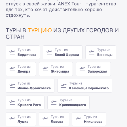
отпуск в своей жизни. ANEX Tour - турагентство
для тех, кто хочет действительно хорошо
отдохнуть.
ТУРЫ В
ТУРЦИЮ
ИЗ ДРУГИХ ГОРОДОВ И
СТРАН
Туры из
Туры из
Туры из
Бердичева
Белой Церкви
Винницы
Туры из
Туры из
Туры из
Днепра
Житомира
Запорожья
Туры из
Туры из
Ивано-Франковска
Каменец-Подольского
Туры из
Туры из
Кривого Рога
Кропивницкого
Туры из
Туры из
Туры из
Луцка
Львова
Николаева