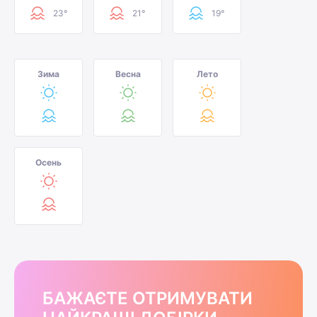
23°
21°
19°
Зима
Весна
Лето
Осень
БАЖАЄТЕ ОТРИМУВАТИ