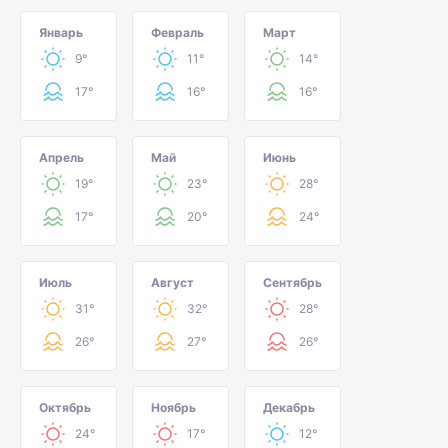
Январь
Февраль
Март
9°
11°
14°
17°
16°
16°
Апрель
Май
Июнь
19°
23°
28°
17°
20°
24°
Июль
Август
Сентябрь
31°
32°
28°
26°
27°
26°
Октябрь
Ноябрь
Декабрь
24°
17°
12°