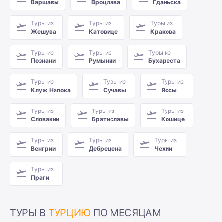
Варшавы
Вроцлава
Гданьска
Туры из
Туры из
Туры из
Жешува
Катовице
Кракова
Туры из
Туры из
Туры из
Познани
Румынии
Бухареста
Туры из
Туры из
Туры из
Клуж Напока
Сучавы
Яссы
Туры из
Туры из
Туры из
Словакии
Братиславы
Кошице
Туры из
Туры из
Туры из
Венгрии
Дебрецена
Чехии
Туры из
Праги
ТУРЫ В
ТУРЦИЮ
ПО МЕСЯЦАМ