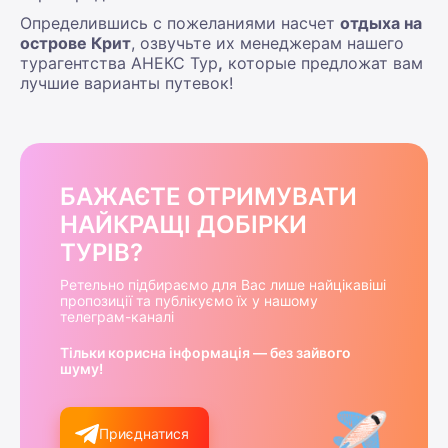
Определившись с пожеланиями насчет
отдыха на
острове Крит
, озвучьте их менеджерам нашего
турагентства АНЕКС Тур
,
которые предложат вам
лучшие варианты путевок!
БАЖАЄТЕ ОТРИМУВАТИ
НАЙКРАЩІ ДОБІРКИ
ТУРІВ?
Ретельно підбираємо для Вас лише найцікавіші
пропозиції та публікуємо їх у нашому
телеграм-каналі
Тільки корисна інформація — без зайвого
шуму!
Приєднатися