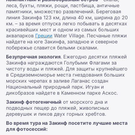
леса, бухты, пляжи, рощи, пастбища, античные
памятники, множество развлечений. Береговая
линия Закинфа 123 км, длина 40 км, ширина до 20
км. – за время отпуска легко побывать в десятках
красивейших мест и одном из самых больших
аквапарков
Греции
Water Village. Песчаные пляжи
найдете на юге Закинфа, западное и северное
побережье славится белыми скалами.
Безупречная экология
. Ежегодно десятки пляжей
Закинфа награждаются Голубыми Флагами за
чистоту воды и пляжей. Для защиты крупнейшего
в Средиземноморье места гнездования больших
морских черепах в заливе Лаганас создан
Национальный природный парк. Игуан и
дикобразов найдете в Каменном парке Аскос.
Закинф фотогеничный
от морского дна и
подводных пещер до пляжей, живописных
деревушек и пиков двух горных хребтов.
Во время тура на Закинф посетите лучшие места
для фотосессий: