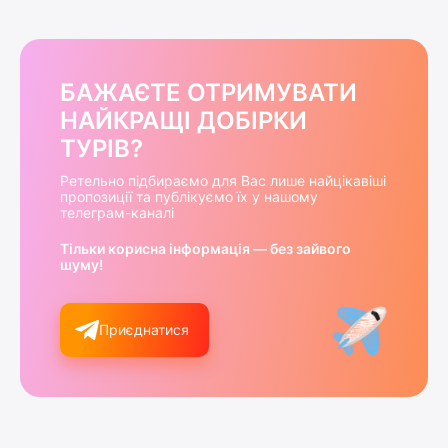
БАЖАЄТЕ ОТРИМУВАТИ
НАЙКРАЩІ ДОБІРКИ
ТУРІВ?
Ретельно підбираємо для Вас лише найцікавіші
пропозиції та публікуємо їх у нашому
телеграм-каналі
Тільки корисна інформація — без зайвого
шуму!
Приєднатися