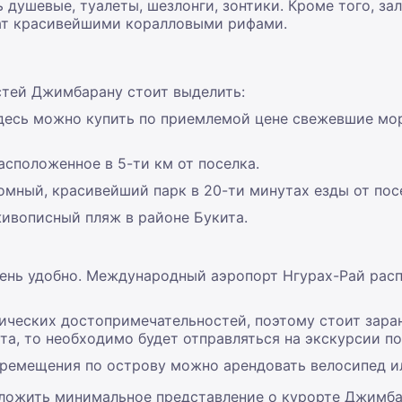
 душевые, туалеты, шезлонги, зонтики. Кроме того, за
огат красивейшими коралловыми рифами.
тей Джимбарану стоит выделить:
Здесь можно купить по приемлемой цене свежевшие мо
асположенное в 5-ти км от поселка.
омный, красивейший парк в 20-ти минутах езды от пос
живописный пляж в районе Букита.
ень удобно. Международный аэропорт Нгурах-Рай расп
ческих достопримечательностей, поэтому стоит заране
ста, то необходимо будет отправляться на экскурсии п
еремещения по острову можно арендовать велосипед и
сложить минимальное представление о курорте Джимбар