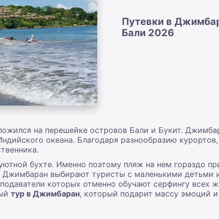
Путевки в Джимбар
Бали 2026
ложился на перешейке островов Бали и Букит. Джимбар
ндийского океана. Благодаря разнообразию курортов
твенника.
уютной бухте. Именно поэтому пляж на нем гораздо пр
т Джимбаран выбирают туристы с маленькими детьми 
реподаватели которых отменно обучают серфингу всех
мый
тур в Джимбаран
, который подарит массу эмоций и