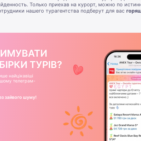
ойденность. Только приехав на курорт, можно по истин
отрудники нашего турагентства подберут для вас
горя
РИМУВАТИ
ІРКИ ТУРІВ?
ише найцікавіші
нашому телеграм-
ез зайвого шуму!