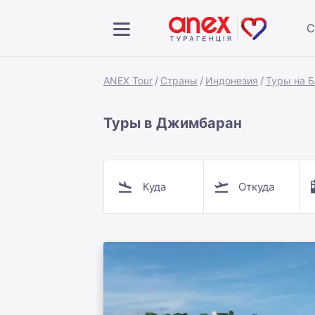
С
ANEX Tour
Страны
Индонезия
Туры на Б
Туры в Джимбаран
Куда
Откуда