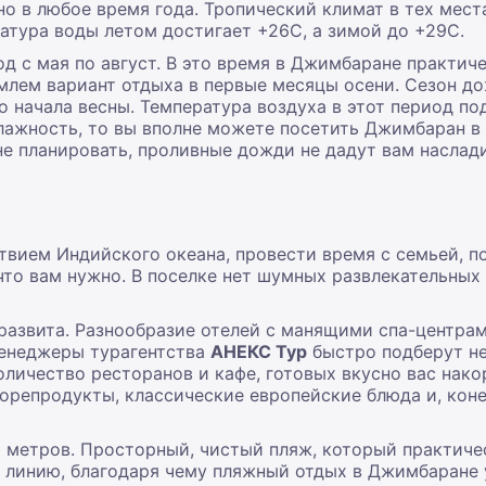
 в любое время года. Тропический климат в тех места
атура воды летом достигает +26C, а зимой до +29C.
од с мая по август. В это время в Джимбаране практич
млем вариант отдыха в первые месяцы осени. Сезон д
до начала весны. Температура воздуха в этот период п
лажность, то вы вполне можете посетить Джимбаран в н
не планировать, проливные дожди не дадут вам насла
твием Индийского океана, провести время с семьей, п
 что вам нужно. В поселке нет шумных развлекательных
развита. Разнообразие отелей с манящими спа-центра
Менеджеры турагентства
АНЕКС Тур
быстро подберут не
оличество ресторанов и кафе, готовых вкусно вас нако
орепродукты, классические европейские блюда и, кон
0 метров. Просторный, чистый пляж, который практич
 линию, благодаря чему пляжный отдых в Джимбаране 