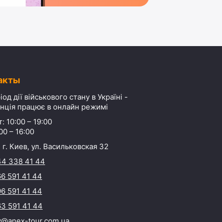
акты
іод дії військового стану в Україні -
нція працює в онлайн режимі
: 10:00 – 19:00
00 – 16:00
 г. Киев, ул. Васильковская 32
44 338 41 44
6 591 41 44
6 591 41 44
3 591 41 44
y@anex-tour.com.ua