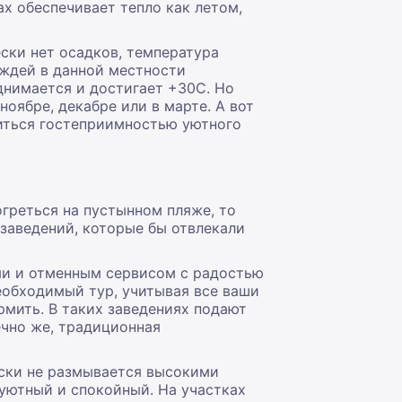
х обеспечивает тепло как летом,
ески нет осадков, температура
ождей в данной местности
однимается и достигает +30C. Но
оябре, декабре или в марте. А вот
диться гостеприимностью уютного
огреться на пустынном пляже, то
 заведений, которые бы отвлекали
ми и отменным сервисом с радостью
обходимый тур, учитывая все ваши
рмить. В таких заведениях подают
ечно же, традиционная
ески не размывается высокими
уютный и спокойный. На участках