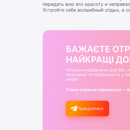
передать всю его красоту и непревз
Устройте себе волшебный отдых, а с
БАЖАЄТЕ ОТ
НАЙКРАЩІ ДОБ
Ретельно підбираємо для Вас л
пропозиції та публікуємо їх у 
каналі
Тільки корисна інформація — б
Приєднатися