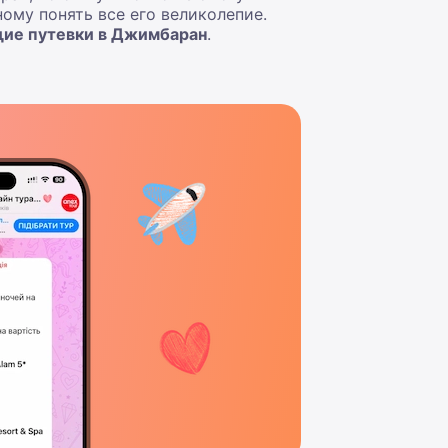
ному понять все его великолепие.
щие путевки в Джимбаран
.