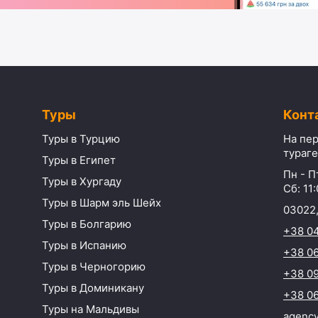
Туры
Конт
Туры в Турцию
На пер
тураге
Туры в Египет
Пн - Пт
Туры в Хургаду
Сб: 11:
Туры в Шарм эль Шейх
03022,
Туры в Болгарию
+38 0
Туры в Испанию
+38 06
Туры в Черногорию
+38 09
Туры в Доминикану
+38 06
Туры на Мальдивы
agenc