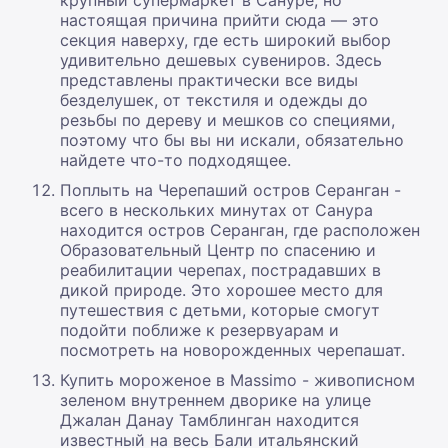
крупный супермаркет в Сануре, но
настоящая причина прийти сюда — это
секция наверху, где есть широкий выбор
удивительно дешевых сувениров. Здесь
представлены практически все виды
безделушек, от текстиля и одежды до
резьбы по дереву и мешков со специями,
поэтому что бы вы ни искали, обязательно
найдете что-то подходящее.
Поплыть на Черепаший остров Серанган -
всего в нескольких минутах от Санура
находится остров Серанган, где расположен
Образовательный Центр по спасению и
реабилитации черепах, пострадавших в
дикой природе. Это хорошее место для
путешествия с детьми, которые смогут
подойти поближе к резервуарам и
посмотреть на новорожденных черепашат.
Купить мороженое в Massimo - живописном
зеленом внутреннем дворике на улице
Джалан Данау Тамблинган находится
известный на весь Бали итальянский