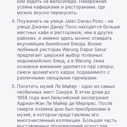
или ездить на велосипеде. Набережная
усеяна кафешками и ресторанами, где
можно вкусно перекусить.
Поужинать на улице Jalan Danau Poso - на
улице Джалан Данау Посо находится больше
местных кафе и ресторанов, чем в других
районах, и именно здесь можно отведать
вкуснейшие балийские блюда. Всеми
любимый ресторан Warung Dapur Sanur
предлагает широкий выбор полезных
индонезийских блюд, а в Warung Jawa
основное внимание уделяется nasi campur,
смеси ароматного карри, подаваемого с
различными овощными гарнирами.
Посетить музей Ле Майер - одно из самых
необычных мест Санура. В этом доме до
1958 года жил бельгийский экспатриант
Адриан-Жан Ле Майер де Мерпрес. После
смерти хозяина дом был преобразован в
музей, в котором представлены его
многочисленные коллекции. Большая часть
выставленных произведений искусства