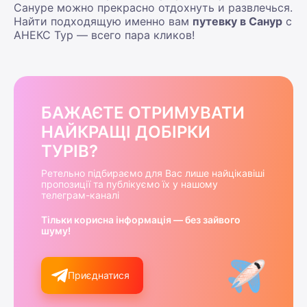
Сануре можно прекрасно отдохнуть и развлечься.
Найти подходящую именно вам
путевку в Санур
с
АНЕКС Тур — всего пара кликов!
БАЖАЄТЕ ОТРИМУВАТИ
НАЙКРАЩІ ДОБІРКИ
ТУРІВ?
Ретельно підбираємо для Вас лише найцікавіші
пропозиції та публікуємо їх у нашому
телеграм-каналі
Тільки корисна інформація — без зайвого
шуму!
Приєднатися