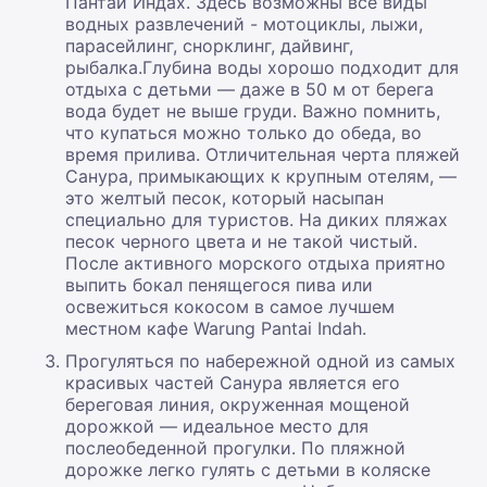
Пантаи Индах. Здесь возможны все виды
водных развлечений - мотоциклы, лыжи,
парасейлинг, снорклинг, дайвинг,
рыбалка.Глубина воды хорошо подходит для
отдыха с детьми — даже в 50 м от берега
вода будет не выше груди. Важно помнить,
что купаться можно только до обеда, во
время прилива. Отличительная черта пляжей
Санура, примыкающих к крупным отелям, —
это желтый песок, который насыпан
специально для туристов. На диких пляжах
песок черного цвета и не такой чистый.
После активного морского отдыха приятно
выпить бокал пенящегося пива или
освежиться кокосом в самое лучшем
местном кафе Warung Pantai Indah.
Прогуляться по набережной одной из самых
красивых частей Санура является его
береговая линия, окруженная мощеной
дорожкой — идеальное место для
послеобеденной прогулки. По пляжной
дорожке легко гулять с детьми в коляске