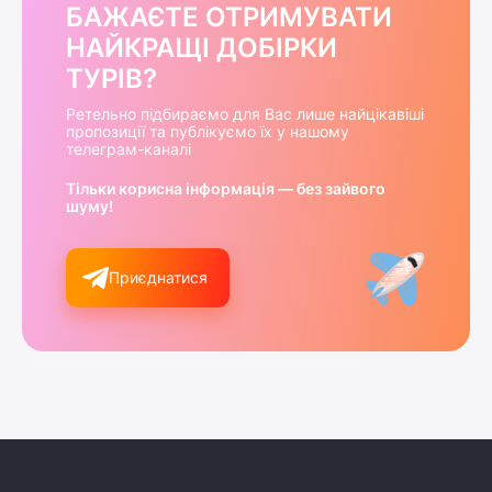
БАЖАЄТЕ ОТРИМУВАТИ
НАЙКРАЩІ ДОБІРКИ
ТУРІВ?
Ретельно підбираємо для Вас лише найцікавіші
пропозиції та публікуємо їх у нашому
телеграм-каналі
Тільки корисна інформація — без зайвого
шуму!
Приєднатися