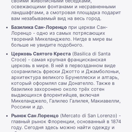
своими живописными беседками,
освежающими фонтанами и несравненными
ландшафтами, а смотровая площадка подарит
вам незабываемый вид на весь город.
Базилика Сан-Лоренцо
при церкви Сан-
Лоренцо - одно из самых потрясающих
творений Микеланджело. Нигде в мире вы
больше не увидите подобного.
Церковь Святого Креста
(Basilica di Santa
Croce) - самая крупная францисканская
церковь в мире. В ней в первозданном виде
сохранились фрески Джотто и Джамболоньи,
архитектура великого Брунеллески и алтарь,
который оформлял сам Донателло. Также в
базилике захоронено около трёх сотен
выдающихся флорентийцев, включая
Микеланджело, Галилео Галилея, Макиавелли,
Россини и др.
Рынок Сан Лоренцо
(Mercato di San Lorenzo) -
главный рынок Флоренции, основанный в 1874
году. Сегодня здесь можно найти одежду и