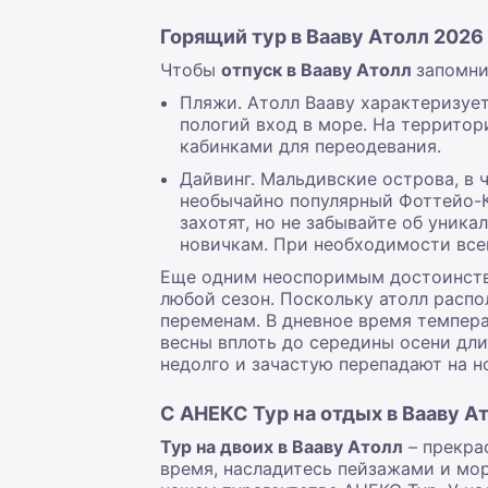
Горящий тур в Вааву Атолл 2026
Чтобы
отпуск в Вааву Атолл
запомни
Пляжи. Атолл Вааву характеризуе
пологий вход в море. На территор
кабинками для переодевания.
Дайвинг. Мальдивские острова, в 
необычайно популярный Фоттейо-Ка
захотят, но не забывайте об уник
новичкам. При необходимости всег
Еще одним неоспоримым достоинство
любой сезон. Поскольку атолл распо
переменам. В дневное время темпера
весны вплоть до середины осени дли
недолго и зачастую перепадают на н
С АНЕКС Тур на отдых в Вааву А
Тур на двоих в Вааву Атолл
– прекра
время, насладитесь пейзажами и мо