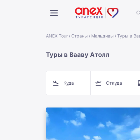
С
ANEX Tour
Страны
Мальдивы
Туры в Ва
Туры в Вааву Атолл
Куда
Откуда