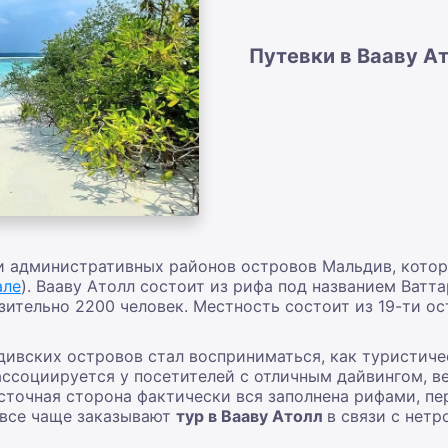
Путевки в Вааву А
ти административных районов островов Мальдив, котор
але
). Вааву Атолл состоит из рифа под названием Ватт
зительно 2200 человек. Местность состоит из 19-ти ос
вских островов стал восприниматься, как туристическ
ассоциируется у посетителей с отличным дайвингом, в
восточная сторона фактически вся заполнена рифами, п
 все чаще заказывают
тур в Вааву Атолл
в связи с нет