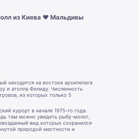
толл из Киева ❤️ Мальдивы
ый находится на востоке архипелага
ару и атолла Фелиду. Численность
тровов, из которых только 5
ий курорт в начале 1975-го года.
едь там можно увидеть рыбу-молот,
ервозданный вид которых сохранился
ронутой природой местности и