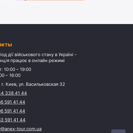
акты
іод дії військового стану в Україні -
нція працює в онлайн режимі
: 10:00 – 19:00
00 – 16:00
 г. Киев, ул. Васильковская 32
44 338 41 44
6 591 41 44
6 591 41 44
3 591 41 44
y@anex-tour.com.ua