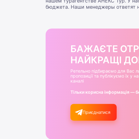
нашем турагентстве АНЕКС Тур. У н
бюджета. Наши менеджеры ответят н
БАЖАЄТЕ ОТ
НАЙКРАЩІ ДОБ
Ретельно підбираємо для Вас л
пропозиції та публікуємо їх у 
каналі
Тільки корисна інформація — б
Приєднатися