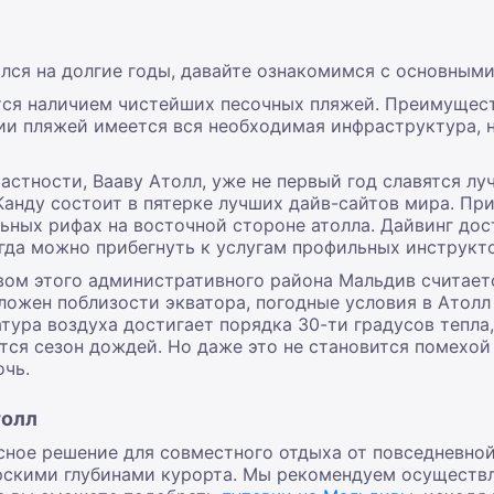
лся на долгие годы, давайте ознакомимся с основным
тся наличием чистейших песочных пляжей. Преимущест
ии пляжей имеется вся необходимая инфраструктура, н
частности, Вааву Атолл, уже не первый год славятся л
нду состоит в пятерке лучших дайв-сайтов мира. При
альных рифах на восточной стороне атолла. Дайвинг дос
да можно прибегнуть к услугам профильных инструкто
м этого административного района Мальдив считается
ложен поблизости экватора, погодные условия в Атолл
тура воздуха достигает порядка 30-ти градусов тепла,
тся сезон дождей. Но даже это не становится помехой
очь.
толл
сное решение для совместного отдыха от повседневной
рскими глубинами курорта. Мы рекомендуем осуществ