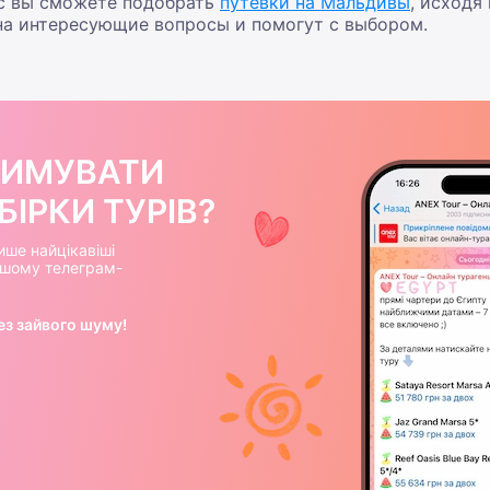
ас вы сможете подобрать
путевки на Мальдивы
, исходя
а интересующие вопросы и помогут с выбором.
РИМУВАТИ
ІРКИ ТУРІВ?
ише найцікавіші
нашому телеграм-
ез зайвого шуму!