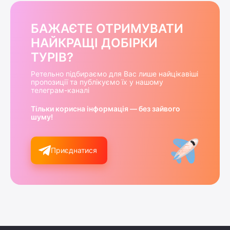
БАЖАЄТЕ ОТРИМУВАТИ
НАЙКРАЩІ ДОБІРКИ
ТУРІВ?
Ретельно підбираємо для Вас лише найцікавіші
пропозиції та публікуємо їх у нашому
телеграм-каналі
Тільки корисна інформація — без зайвого
шуму!
Приєднатися