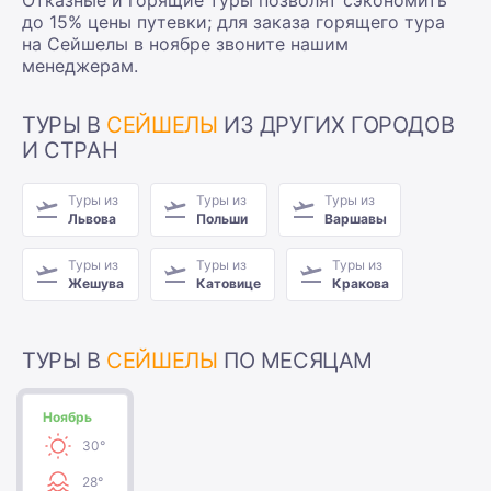
до 15% цены путевки; для заказа горящего тура
на Сейшелы в ноябре звоните нашим
менеджерам.
ТУРЫ В
СЕЙШЕЛЫ
ИЗ ДРУГИХ ГОРОДОВ
И СТРАН
Туры из
Туры из
Туры из
Львова
Польши
Варшавы
Туры из
Туры из
Туры из
Жешува
Катовице
Кракова
ТУРЫ В
СЕЙШЕЛЫ
ПО МЕСЯЦАМ
Ноябрь
30°
28°