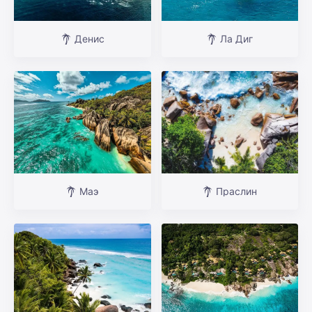
Денис
Ла Диг
Маэ
Праслин