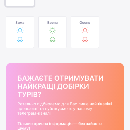
Зима
Весна
Осень
БАЖАЄТЕ ОТРИМУВАТИ
НАЙКРАЩІ ДОБІРКИ
ТУРІВ?
Ретельно підбираємо для Вас лише найцікавіші
пропозиції та публікуємо їх у нашому
телеграм-каналі
Тільки корисна інформація — без зайвого
шуму!