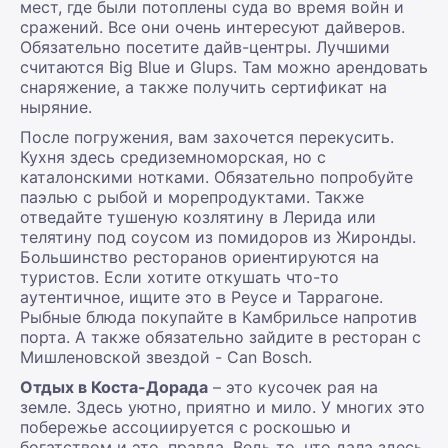
мест, где были потоплены суда во время войн и
сражений. Все они очень интересуют дайверов.
Обязательно посетите дайв-центры. Лучшими
считаются Big Blue и Glups. Там можно арендовать
снаряжение, а также получить сертификат на
ныряние.
После погружения, вам захочется перекусить.
Кухня здесь средиземноморская, но с
каталонскими нотками. Обязательно попробуйте
паэлью с рыбой и морепродуктами. Также
отведайте тушеную козлятину в Лерида или
телятину под соусом из помидоров из Жиронды.
Большинство ресторанов ориентируются на
туристов. Если хотите откушать что-то
аутентичное, ищите это в Реусе и Таррагоне.
Рыбные блюда покупайте в Камбрильсе напротив
порта. А также обязательно зайдите в ресторан с
Мишленовской звездой - Can Bosch.
Отдых в Коста-Дорада
– это кусочек рая на
земле. Здесь уютно, приятно и мило. У многих это
побережье ассоциируется с роскошью и
богатством и это, правда. Ведь то, что дала здесь