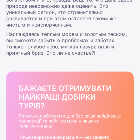
природа невозможно даже оценить. Это
уникальный регион, что стремительно
развивается и при этом остается таким же
чистым и неиспорченным.
Наслаждаясь теплым морем и золотым песком,
вы сможете забыть о проблемах и заботах.
Только голубое небо, мягкая лазурь волн и
приятный бриз. Это ли не счастье?!
БАЖАЄТЕ ОТРИМУВАТИ
НАЙКРАЩІ ДОБІРКИ
ТУРІВ?
Ретельно підбираємо для Вас лише найцікавіші
пропозиції та публікуємо їх у нашому
телеграм-каналі
Тільки корисна інформація — без зайвого