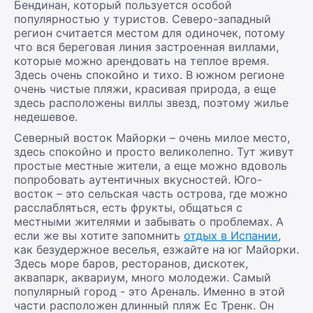
Бендинан, который пользуется особой
популярностью у туристов. Северо-западный
регион считается местом для одиночек, потому
что вся береговая линия застроенная виллами,
которые можно арендовать на теплое время.
Здесь очень спокойно и тихо. В южном регионе
очень чистые пляжи, красивая природа, а еще
здесь расположены виллы звезд, поэтому жилье
недешевое.
Северный восток Майорки – очень милое место,
здесь спокойно и просто великолепно. Тут живут
простые местные жители, а еще можно вдоволь
попробовать аутентичных вкусностей. Юго-
восток – это сельская часть острова, где можно
расслабляться, есть фрукты, общаться с
местными жителями и забывать о проблемах. А
если же вы хотите запомнить
отдых в Испании
,
как безудержное веселья, езжайте на юг Майорки.
Здесь море баров, ресторанов, дискотек,
аквапарк, аквариум, много молодежи. Самый
популярный город - это Ареналь. Именно в этой
части расположен длинный пляж Ес Тренк. Он