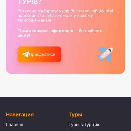
ТУРІВ?
Ретельно підбираємо для Вас лише найцікавіші
пропозиції та публікуємо їх у нашому
телеграм-каналі
Тільки корисна інформація — без зайвого
шуму!
Приєднатися
Навигация
Туры
Главная
Туры в Турцию