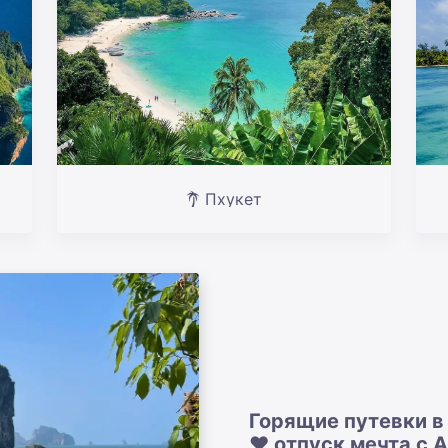
Пхукет
Горящие путевки в
❤️ отпуск мечта с 