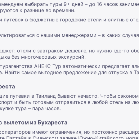
комендуем выбирать туры 9+ дней – до 16 часов занима
руются к разнице во времени.
ти путевок в бюджетные городские отели и элитные оте
ультироваться с нашими менеджерами – в каких случа
юджет: отели с завтраком дешевле, но нужно где-то об
дыха без многочасовых экскурсий.
турагентства АНЕКС Тур автоматически предлагает ал
. Найти самое выгодное предложение для отпуска в Та
реста
щие путевки в Таиланд бывают нечасто. Чтобы сэкономи
порт и быть готовым отправиться в любой отель на л
купке тура – пара часов.
с вылетом из Бухареста
роператоров имеют ограничения, но постоянно расши
рте Паттайя в Сиамском заливе Южно-Китайского моря.