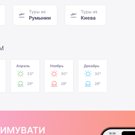
Туры из
Туры из
Румынии
Киева
М
Апрель
Ноябрь
Декабрь
33°
30°
30°
29°
28°
28°
РИМУВАТИ