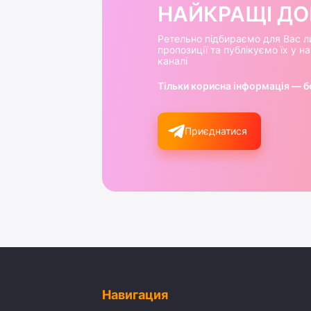
НАЙКРАЩІ ДОБ
Ретельно підбираємо для Вас л
пропозиції та публікуємо їх у 
каналі
Тільки корисна інформація — б
Приєднатися
Навигация