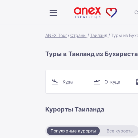
С
ANEX Tour
Страны
Таиланд
Туры из Бух
Туры в Таиланд из Бухареста
Куда
Откуда
Курорты Таиланда
Популярные курорты
Все курорты