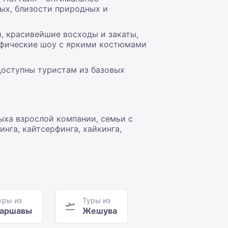
ых, близости природных и
, красивейшие восходы и закаты,
рафические шоу с яркими костюмами
доступны туристам из базовых
ыха взрослой компании, семьи с
нга, кайтсерфинга, хайкинга,
уры из
Туры из
аршавы
Жешува