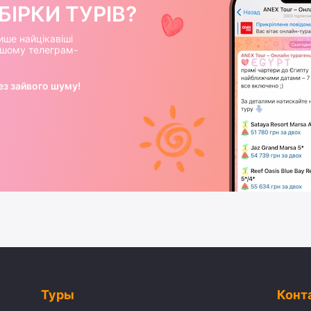
ІРКИ ТУРІВ?
ише найцікавіші
нашому телеграм-
ез зайвого шуму!
Туры
Конт