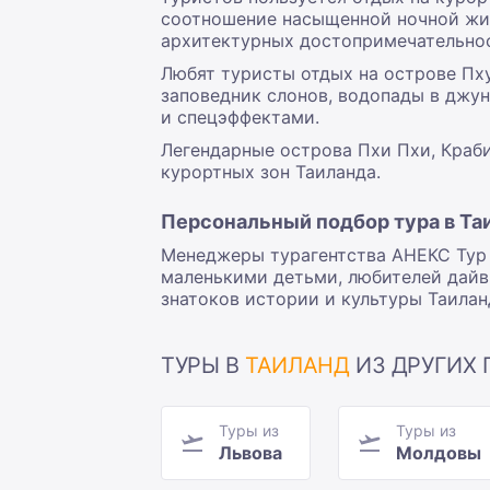
соотношение насыщенной ночной жиз
архитектурных достопримечательно
Любят туристы отдых на острове Пх
заповедник слонов, водопады в джу
и спецэффектами.
Легендарные острова Пхи Пхи, Краб
курортных зон Таиланда.
Персональный подбор тура в Та
Менеджеры турагентства АНЕКС Тур 
маленькими детьми, любителей дайви
знатоков истории и культуры Таилан
ТУРЫ В
ТАИЛАНД
ИЗ ДРУГИХ 
Туры из
Туры из
Львова
Молдовы