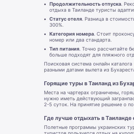
Продолжительность отпуска
. Ре
отдыха в Таиланде туристы адапти
Статус отеля
. Разница в стоимос
300%.
Категория номера
. Стоит проконс
номер или два стандарта.
Тип питания
. Точно рассчитайте б
больше подходят для пляжного от
Поисковая система онлайн каталога 
разными датами вылета из Бухареста
Горящие туры в Таиланд из Буха
Места на чартерах ограничены, горя
нужно иметь действующий загранпас
2-5 суток. На принятие решение о по
Где лучше отдыхать в Таиланде 
Полетные программы украинских ту
туристов пользуется отдых на куро