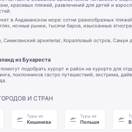
ни, красивых пляжей, развлечений для детей и взросл
стей.
укет в Андаманском море: сотни разнообразных пляжей
нглях, ночные рынки, тысячи баров, изысканные этног
и, Симиланский архипелаг, Коралловый остров, Самуи 
иланд из Бухареста
помогут подобрать курорт и район на курорте для отд
нга, поклонников гастро путешествий, экстрима, дайви
да.
ГОРОДОВ И СТРАН
Туры из
Туры из
Т
Кишинева
Польши
В