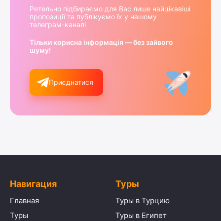
Ретельно підбираємо для Вас лише найцікавіші
пропозиції та публікуємо їх у нашому
телеграм-каналі
Тільки корисна інформація — без зайвого
шуму!
Приєднатися
Навигация
Туры
Главная
Туры в Турцию
Туры
Туры в Египет