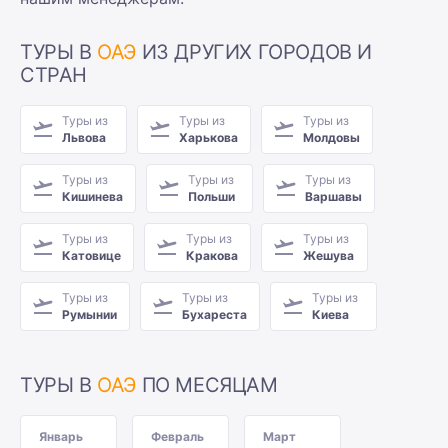
ТУРЫ В
ОАЭ
ИЗ ДРУГИХ ГОРОДОВ И
СТРАН
Туры из
Туры из
Туры из
Львова
Харькова
Молдовы
Туры из
Туры из
Туры из
Кишинева
Польши
Варшавы
Туры из
Туры из
Туры из
Катовице
Кракова
Жешува
Туры из
Туры из
Туры из
Румынии
Бухареста
Киева
ТУРЫ В
ОАЭ
ПО МЕСЯЦАМ
Январь
Февраль
Март