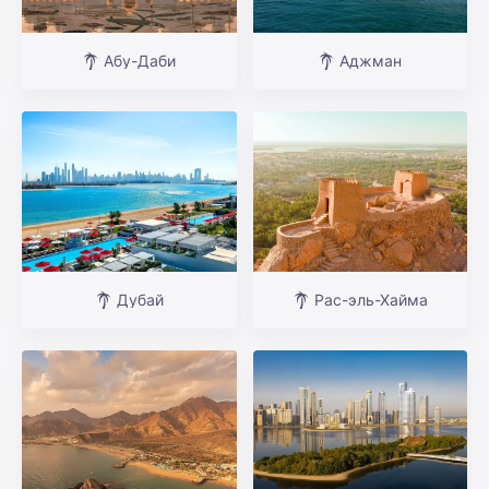
Абу-Даби
Аджман
Дубай
Рас-эль-Хайма