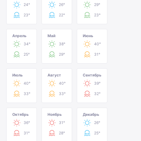
24°
26°
29°
23°
22°
23°
Апрель
Май
Июнь
34°
38°
40°
25°
29°
31°
Июль
Август
Сентябрь
40°
40°
39°
33°
33°
32°
Октябрь
Ноябрь
Декабрь
36°
31°
26°
31°
28°
25°