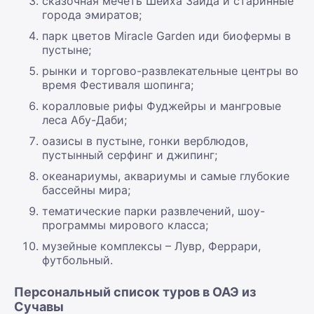
сказочная мечеть Шейха Зайда и старинные
города эмиратов;
парк цветов Miracle Garden иди биофермы в
пустыне;
рынки и торгово-развлекательные центры во
время Фестиваля шопинга;
коралловые рифы Фуджейры и мангровые
леса Абу-Даби;
оазисы в пустыне, гонки верблюдов,
пустынный серфинг и джипинг;
океанариумы, аквариумы и самые глубокие
бассейны мира;
тематические парки развлечений, шоу-
программы мирового класса;
музейные комплексы – Лувр, Феррари,
футбольный.
Персональный список туров в ОАЭ из
Сучавы