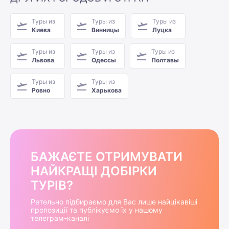
Туры из
Туры из
Туры из
Киева
Винницы
Луцка
Туры из
Туры из
Туры из
Львова
Одессы
Полтавы
Туры из
Туры из
Ровно
Харькова
БАЖАЄТЕ ОТРИМУВАТИ
НАЙКРАЩІ ДОБІРКИ
ТУРІВ?
Ретельно підбираємо для Вас лише найцікавіші
пропозиції та публікуємо їх у нашому
телеграм-каналі