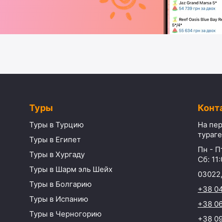
Туры
Конт
Туры в Турцию
На пер
тураге
Туры в Египет
Пн - Пт
Туры в Хургаду
Сб: 11:
Туры в Шарм эль Шейх
03022,
Туры в Болгарию
+38 0
Туры в Испанию
+38 06
Туры в Черногорию
+38 09