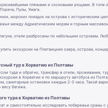
красивейшими пляжами и сосновыми рощами. В топе о
Пореча, Пулы, Умага.
ринок, морских поездок на острова с историческим ц
ережья между Адриатическим морем и горным массиво
лагуне, отели разбросаны по небольшим островам. Люб
упить экскурсии на Плитвицкие озера, острова, конце
сный тур в Хорватию из Полтавы
сом туда и обратно, трансфер в отели, проживание, ту
 Экскурсии в Хорватии и по маршруту автобуса из Полт
м, санитарные остановки каждые 2-3 часа. Такой вари
 весу багажа.
го тура в Хорватию из Полтавы
кат и самостоятельно исследовать побережье сраны с