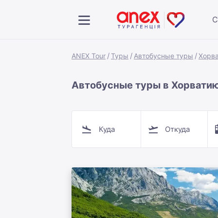
С
ANEX Tour
Туры
Автобусные туры
Хорва
Автобусные туры в Хорватию
Куда
Откуда