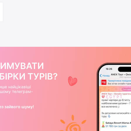
РИМУВАТИ
ІРКИ ТУРІВ?
ише найцікавіші
нашому телеграм-
ез зайвого шуму!