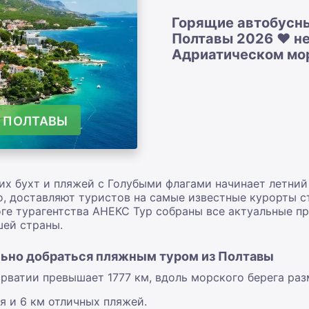
Горящие автобусны
Полтавы 2026 ❤️ н
Адриатическом мо
З ПОЛТАВЫ
их бухт и пляжей с Голубыми флагами начинает летний
о, доставляют туристов на самые известные курорты с
логе турагентства АНЕКС Тур собраны все актуальные 
шей страны.
льно добраться пляжным туром из Полтавы
рватии превышает 1777 км, вдоль морского берега разм
я и 6 км отличных пляжей.