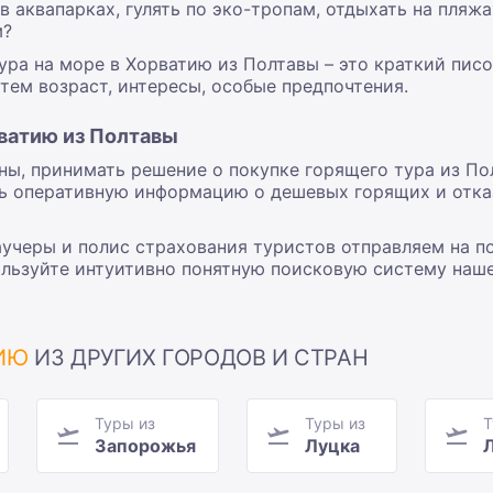
в аквапарках, гулять по эко-тропам, отдыхать на пляжа
м?
ра на море в Хорватию из Полтавы – это краткий писо
тем возраст, интересы, особые предпочтения.
ватию из Полтавы
ны, принимать решение о покупке горящего тура из П
ь оперативную информацию о дешевых горящих и отказ
аучеры и полис страхования туристов отправляем на п
ользуйте интуитивно понятную поисковую систему наше
ТИЮ
ИЗ ДРУГИХ ГОРОДОВ И СТРАН
Туры из
Туры из
Т
Запорожья
Луцка