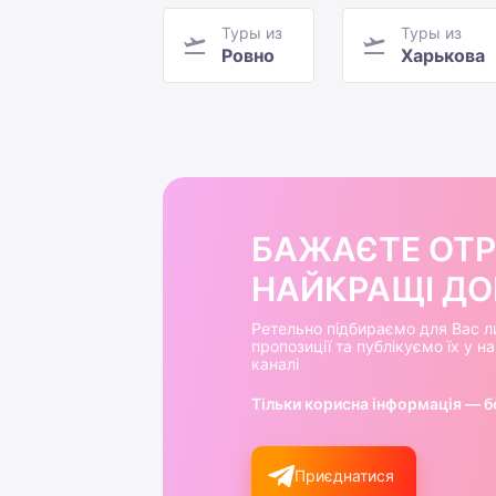
Туры из
Туры из
Ровно
Харькова
БАЖАЄТЕ ОТ
НАЙКРАЩІ ДОБ
Ретельно підбираємо для Вас л
пропозиції та публікуємо їх у 
каналі
Тільки корисна інформація — б
Приєднатися