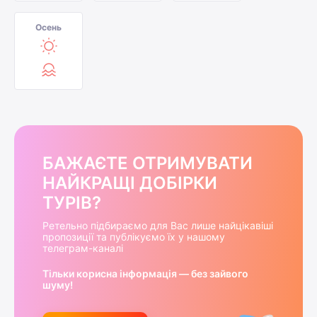
Осень
БАЖАЄТЕ ОТРИМУВАТИ
НАЙКРАЩІ ДОБІРКИ
ТУРІВ?
Ретельно підбираємо для Вас лише найцікавіші
пропозиції та публікуємо їх у нашому
телеграм-каналі
Тільки корисна інформація — без зайвого
шуму!