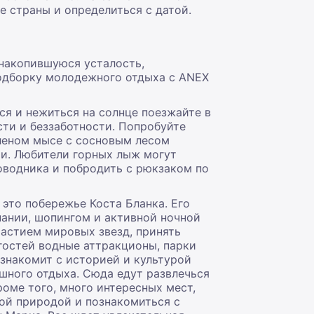
е страны и определиться с датой.
 накопившуюся усталость,
подборку молодежного отдыха с ANEX
ься и нежиться на солнце поезжайте в
сти и беззаботности. Попробуйте
еленом мысе с сосновым лесом
и. Любители горных лыж могут
оводника и побродить с рюкзаком по
это побережье Коста Бланка. Его
ании, шопингом и активной ночной
частием мировых звезд, принять
гостей водные аттракционы, парки
знакомит с историей и культурой
шного отдыха. Сюда едут развлечься
роме того, много интересных мест,
ой природой и познакомиться с