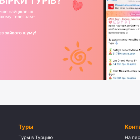
ІРКИ ТУРІВ?
ише найцікавіші
нашому телеграм-
ез зайвого шуму!
Туры
Конт
Туры в Турцию
На пер