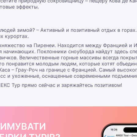
осетите природную сокровищницу – пещеру Кова де Кан
етовые эффекты.
людей зимой? – Активный и позитивный отдых в горах.
х курортах.
княжество на Пиренеи. Находится между Францией и И
ля начинающих. Поклонники сноуборда найдут здесь сп
овичков. Величественные горные массивы всегда покры
то понравится молодым людям, которые хотят объедин
Каса – Грау-Роч на границе с Францией. Самый высок
асс и ухоженные, оснащенные современными подъемни
ЕКС Тур прямо сейчас и заряжайтесь позитивом!
РИМУВАТИ