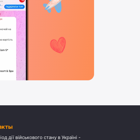
акты
іод дії військового стану в Україні -