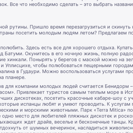
ок. Все что необходимо сделать – это выбрать названи
ной рутины. Пришло время перезагрузиться и скинуть
 страны посетить молодым людям летом? Предлагаем 
 полюбить. Здесь есть все для хорошего отдыха. Купат
 Батуми. Окунитесь в его ночную жизнь, полную радо
щие хинкали. Понырять у берегов с маской можно на з
 и Уплисцихе, чтобы полюбоваться пещерными городам
налина в Гудаури. Можно воспользоваться услугами пр
на планере.
ов для компании молодых людей считается Бенидорм – 
асом». Привлекает туристов самым теплым море в Исп
чших дискотеках, посетить красочные кабаре-шоу с у
которые испанцы любят и умеют проводить. К услугам 
ескими и морскими животными. Парк «Terra Mitica» по
е одно место для любителей пляжных дискотек и роско
тдыхающих ждет драйв, веселье и бесконечные танцы. К
отдохнуть от шумных вечеринок, насладиться живописн