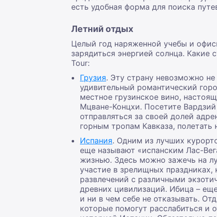
есть удобная форма для поиска путев
Летний отдых
Целый год наряженной учебы и офис
зарядиться энергией солнца. Какие
Tour:
Грузия
. Эту страну невозможно не
удивительный романтический город
местное грузинское вино, настоя
Мцване-Концхи. Посетите Вардзий
отправляться за своей долей адре
горным тропам Кавказа, полетать 
Испания
. Одним из лучших курорт
еще называют «испанским Лас-Вег
жизнью. Здесь можно зажечь на лу
участие в зрелищных праздниках, 
развлечений с различными экзотич
древних цивилизаций. Ибица – ещ
и ни в чем себе не отказывать. О
которые помогут расслабиться и 