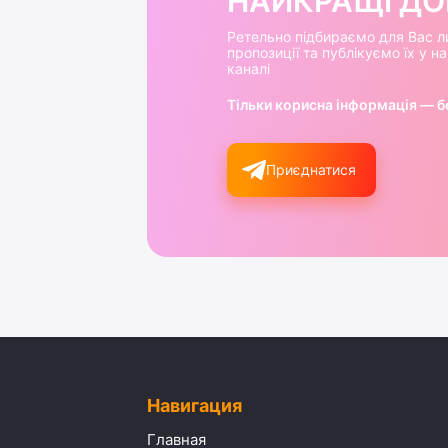
НАЙКРАЩІ ДОБ
Ретельно підбираємо для Вас л
пропозиції та публікуємо їх у 
каналі
Тільки корисна інформація — б
Приєднатися
Навигация
Главная