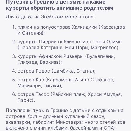
Путевки в Грецию с детьми: на какие
курорты обратить внимание родителям
Для отдыха на Эгейском море в топе:
пляжи на полуострове Халкидики (Кассандра
и Ситония);
курорты Пиерии поблизости от горы Олимп
(Паралия Катерини, Неи Пори, Макриялос);
курорты Афинской Ривьеры (Вульягмени,
Глифада, Варкиза);
остров Родос (Цамбика, Стегна);
остров Кос (Кардамена, Агиос Стефанос,
Масихари, Тигаки);
остров Тасос (Райский пляж, Хриси Амудья,
Пахис).
Популярны туры в Грецию с детьми с отдыхом на
острове Крит – длинный купальный сезон,
аквапарки, лабиринт Минотавра; много отелей все
включено с мини-клубами, бассейнами и СПА-