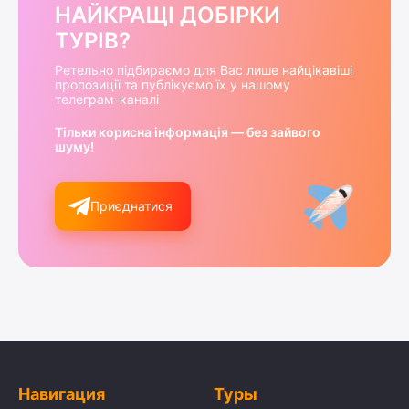
НАЙКРАЩІ ДОБІРКИ
ТУРІВ?
Ретельно підбираємо для Вас лише найцікавіші
пропозиції та публікуємо їх у нашому
телеграм-каналі
Тільки корисна інформація — без зайвого
шуму!
Приєднатися
Навигация
Туры