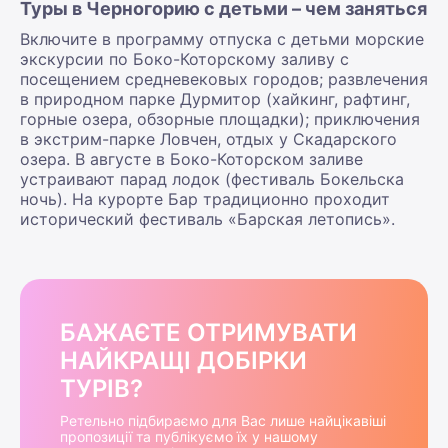
Туры в Черногорию с детьми – чем заняться
Включите в программу отпуска с детьми морские
экскурсии по Боко-Которскому заливу с
посещением средневековых городов; развлечения
в природном парке Дурмитор (хайкинг, рафтинг,
горные озера, обзорные площадки); приключения
в экстрим-парке Ловчен, отдых у Скадарского
озера. В августе в Боко-Которском заливе
устраивают парад лодок (фестиваль Бокельска
ночь). На курорте Бар традиционно проходит
исторический фестиваль «Барская летопись».
БАЖАЄТЕ ОТРИМУВАТИ
НАЙКРАЩІ ДОБІРКИ
ТУРІВ?
Ретельно підбираємо для Вас лише найцікавіші
пропозиції та публікуємо їх у нашому