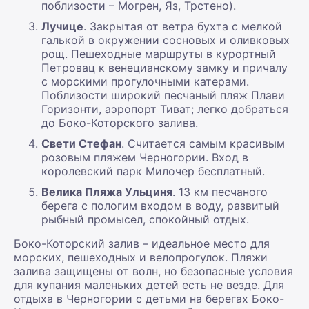
поблизости – Могрен, Яз, Трстено).
Лучице
. Закрытая от ветра бухта с мелкой
галькой в окружении сосновых и оливковых
рощ. Пешеходные маршруты в курортный
Петровац к венецианскому замку и причалу
с морскими прогулочными катерами.
Поблизости широкий песчаный пляж Плави
Горизонти, аэропорт Тиват; легко добраться
до Боко-Которского залива.
Свети Стефан
. Считается самым красивым
розовым пляжем Черногории. Вход в
королевский парк Милочер бесплатный.
Велика Пляжа Ульциня
. 13 км песчаного
берега с пологим входом в воду, развитый
рыбный промысел, спокойный отдых.
Боко-Которский залив – идеальное место для
морских, пешеходных и велопрогулок. Пляжи
залива защищены от волн, но безопасные условия
для купания маленьких детей есть не везде. Для
отдыха в Черногории с детьми на берегах Боко-