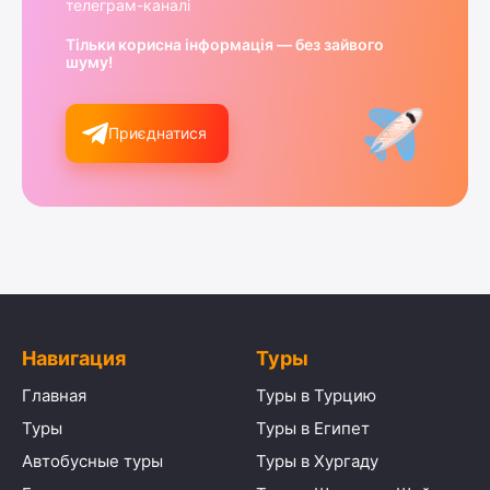
телеграм-каналі
Тільки корисна інформація — без зайвого
шуму!
Приєднатися
Навигация
Туры
Главная
Туры в Турцию
Туры
Туры в Египет
Автобусные туры
Туры в Хургаду