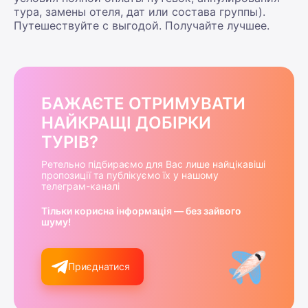
тура, замены отеля, дат или состава группы).
Путешествуйте с выгодой. Получайте лучшее.
БАЖАЄТЕ ОТРИМУВАТИ
НАЙКРАЩІ ДОБІРКИ
ТУРІВ?
Ретельно підбираємо для Вас лише найцікавіші
пропозиції та публікуємо їх у нашому
телеграм-каналі
Тільки корисна інформація — без зайвого
шуму!
Приєднатися