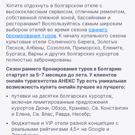
Хотите отдохнуть в болгарском отеле с
высококлассным сервисом, отличным ремонтом,
собственной пляжной зоной, бассейнами и
ресторанами? Воспользуйтесь самым широким
выбором отелей во время сезона
раннего
бронирования туров
. К началу купального сезона
культовые отели Солнечного Берега, Золотых
Песков, Албены, Созополя, Приморско, Елените,
Бургаса, Варны и других болгарских курортов
полностью забронированы.
Сезон раннего бронирования туров в Болгарию
стартует за 5-7 месяцев до лета. У клиентов
онлайн турагентства АНЕКС Тур есть уникальная
возможность купить онлайн лучшее из лучшего:
путевки на десятки болгарских курортов,
включая лимитированные предложения
курортов Дюни, Обзор, Кранево, Св. Константин
и Елена, Св. Влас, Равда, Несебр;
бюджетные и VIP отели разной концепции с
реальными рейтингами 4,5+ на Google и