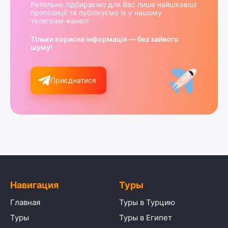
Ретельно підбираємо для Вас лише найцікавіші
пропозиції та публікуємо їх у нашому
телеграм-каналі
Тільки корисна інформація — без зайвого
шуму!
Приєднатися
Навигация
Туры
Главная
Туры в Турцию
Туры
Туры в Египет