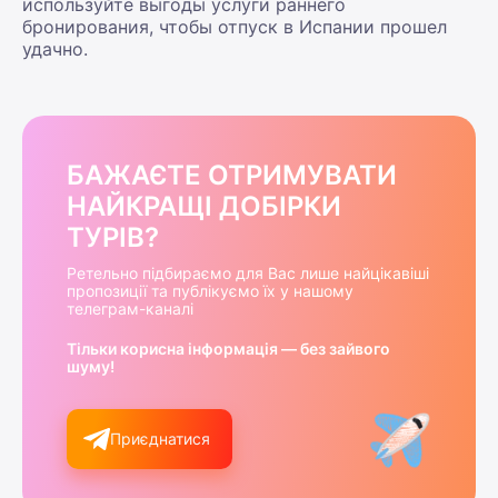
используйте выгоды услуги раннего
бронирования, чтобы отпуск в Испании прошел
удачно.
БАЖАЄТЕ ОТРИМУВАТИ
НАЙКРАЩІ ДОБІРКИ
ТУРІВ?
Ретельно підбираємо для Вас лише найцікавіші
пропозиції та публікуємо їх у нашому
телеграм-каналі
Тільки корисна інформація — без зайвого
шуму!
Приєднатися