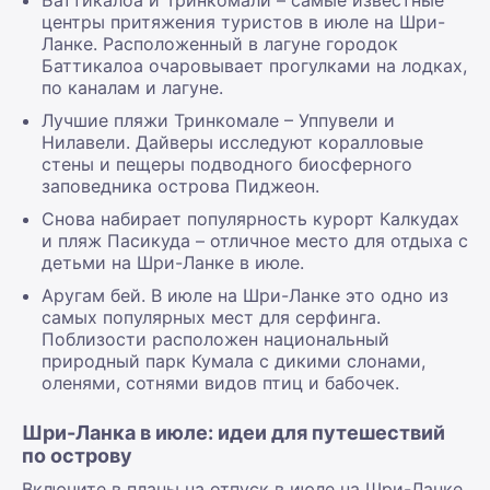
центры притяжения туристов в июле на Шри-
Ланке. Расположенный в лагуне городок
Баттикалоа очаровывает прогулками на лодках,
по каналам и лагуне.
Лучшие пляжи Тринкомале – Уппувели и
Нилавели. Дайверы исследуют коралловые
стены и пещеры подводного биосферного
заповедника острова Пиджеон.
Снова набирает популярность курорт Калкудах
и пляж Пасикуда – отличное место для отдыха с
детьми на Шри-Ланке в июле.
Аругам бей. В июле на Шри-Ланке это одно из
самых популярных мест для серфинга.
Поблизости расположен национальный
природный парк Кумала с дикими слонами,
оленями, сотнями видов птиц и бабочек.
Шри-Ланка в июле: идеи для путешествий
по острову
Включите в планы на отпуск в июле на Шри-Ланке