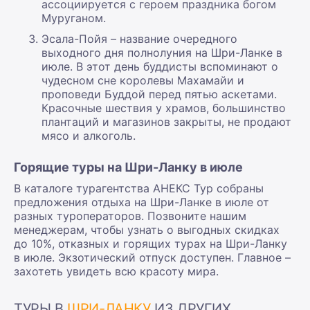
ассоциируется с героем праздника богом
Муруганом.
Эсала-Пойя – название очередного
выходного дня полнолуния на Шри-Ланке в
июле. В этот день буддисты вспоминают о
чудесном сне королевы Махамайи и
проповеди Буддой перед пятью аскетами.
Красочные шествия у храмов, большинство
плантаций и магазинов закрыты, не продают
мясо и алкоголь.
Горящие туры на Шри-Ланку в июле
В каталоге турагентства АНЕКС Тур собраны
предложения отдыха на Шри-Ланке в июле от
разных туроператоров. Позвоните нашим
менеджерам, чтобы узнать о выгодных скидках
до 10%, отказных и горящих турах на Шри-Ланку
в июле. Экзотический отпуск доступен. Главное –
захотеть увидеть всю красоту мира.
ТУРЫ В
ШРИ-ЛАНКУ
ИЗ ДРУГИХ