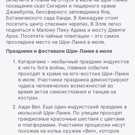
посещение скал Сигирии и пещерного храма
Джамбулла, биосферного заповедника Яла,
Ботанического сада Канди. В Хиккадуве стоит
посетить центр спасения черепах, В Элле легко
подняться к Малому Пику Адама и мосту Девяти
Арок. Посетите чайные плантации – это самое
прохладное место на Шри-Ланке в июле.
Праздники и фестивали Шри-Ланки в июле
Катарагама – необычный праздник индуистов
в честь бога войны, главные события
проходят в храме на юго-востоке Шри-Ланки
в июле. Участники праздника демонстрируют
чудеса человеческих возможностей во
время актов самоистязания и танцев на
кострах.
Аади Вел. Еще один индуистский праздник в
июльской Шри-Ланке. По улицам проходят
грандиозные красочные шествия с цветами
и платформами. Участники процессии несут
похожее на копье оружие «Вел», которое