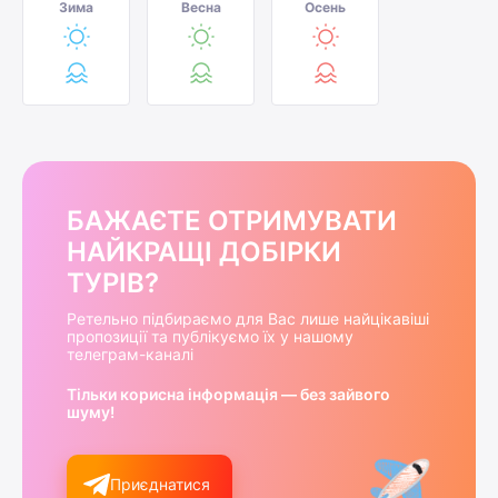
Зима
Весна
Осень
БАЖАЄТЕ ОТРИМУВАТИ
НАЙКРАЩІ ДОБІРКИ
ТУРІВ?
Ретельно підбираємо для Вас лише найцікавіші
пропозиції та публікуємо їх у нашому
телеграм-каналі
Тільки корисна інформація — без зайвого
шуму!
Приєднатися