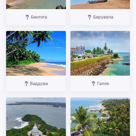
Бентота
Берувела
Ваддува
Галле