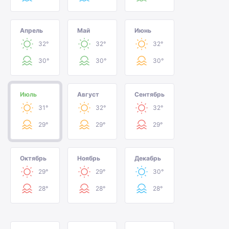
Апрель
Май
Июнь
32°
32°
32°
30°
30°
30°
Июль
Август
Сентябрь
31°
32°
32°
29°
29°
29°
Октябрь
Ноябрь
Декабрь
29°
29°
30°
28°
28°
28°