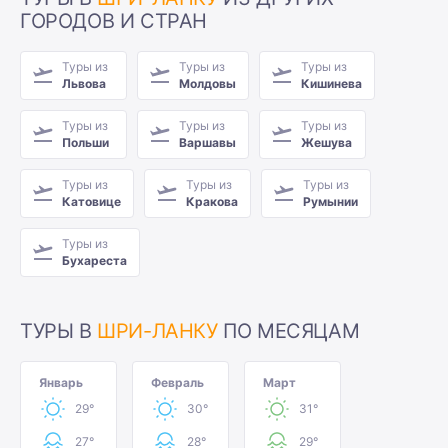
ГОРОДОВ И СТРАН
Туры из
Туры из
Туры из
Львова
Молдовы
Кишинева
Туры из
Туры из
Туры из
Польши
Варшавы
Жешува
Туры из
Туры из
Туры из
Катовице
Кракова
Румынии
Туры из
Бухареста
ТУРЫ В
ШРИ-ЛАНКУ
ПО МЕСЯЦАМ
Январь
Февраль
Март
29°
30°
31°
27°
28°
29°