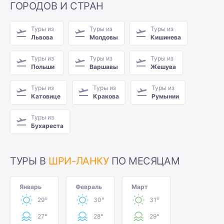
ГОРОДОВ И СТРАН
Туры из
Туры из
Туры из
Львова
Молдовы
Кишинева
Туры из
Туры из
Туры из
Польши
Варшавы
Жешува
Туры из
Туры из
Туры из
Катовице
Кракова
Румынии
Туры из
Бухареста
ТУРЫ В
ШРИ-ЛАНКУ
ПО МЕСЯЦАМ
Январь
Февраль
Март
29°
30°
31°
27°
28°
29°