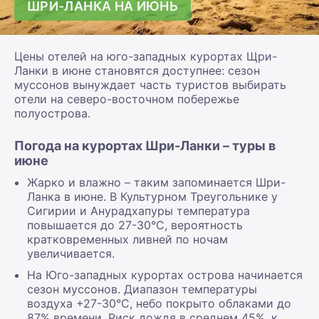
ШРИ-ЛАНКА НА ИЮНЬ
Цены отелей на юго-западных курортах Щри-
Ланки в июне становятся доступнее: сезон
муссонов вынуждает часть туристов выбирать
отели на северо-восточном побережье
полуострова.
Погода на курортах Шри-Ланки – туры в
июне
Жарко и влажно – таким запоминается Шри-
Ланка в июне. В Культурном Треугольнике у
Сигирии и Анурадхапуры температура
повышается до 27-30°С, вероятность
кратковременных ливней по ночам
увеличивается.
На Юго-западных курортах острова начинается
сезон муссонов. Диапазон температуры
воздуха +27-30°С, небо покрыто облаками до
87% времени. Риск дождя в среднем 45%, к