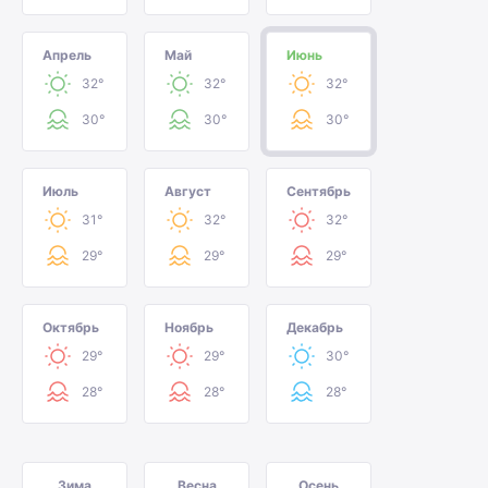
Апрель
Май
Июнь
32°
32°
32°
30°
30°
30°
Июль
Август
Сентябрь
31°
32°
32°
29°
29°
29°
Октябрь
Ноябрь
Декабрь
29°
29°
30°
28°
28°
28°
Зима
Весна
Осень