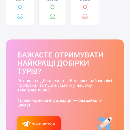
БАЖАЄТЕ ОТРИМУВАТИ
НАЙКРАЩІ ДОБІРКИ
ТУРІВ?
Ретельно підбираємо для Вас лише найцікавіші
пропозиції та публікуємо їх у нашому
телеграм-каналі
Тільки корисна інформація — без зайвого
шуму!
Приєднатися