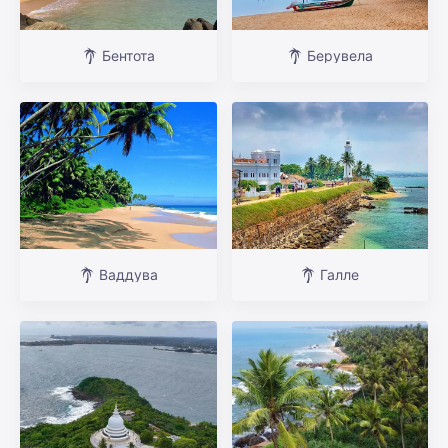
Бентота
Берувела
Ваддува
Галле