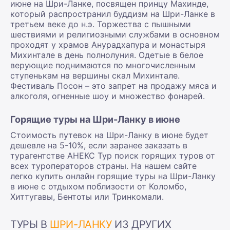
июне на Шри-Ланке, посвящен принцу Махинде,
который распространил буддизм на Шри-Ланке в
третьем веке до н.э. Торжества с пышными
шествиями и религиозными службами в основном
проходят у храмов Анурадхапура и монастыря
Михинтале в день полнолуния. Одетые в белое
верующие поднимаются по многочисленным
ступенькам на вершины скал Михинтале.
Фестиваль Посон – это запрет на продажу мяса и
алкоголя, огненные шоу и множество фонарей.
Горящие туры на Шри-Ланку в июне
Стоимость путевок на Шри-Ланку в июне будет
дешевле на 5-10%, если заранее заказать в
турагентстве АНЕКС Тур поиск горящих туров от
всех туроператоров страны. На нашем сайте
легко купить онлайн горящие туры на Шри-Ланку
в июне с отдыхом поблизости от Коломбо,
Хиттугавы, Бентоты или Тринкомали.
ТУРЫ В
ШРИ-ЛАНКУ
ИЗ ДРУГИХ