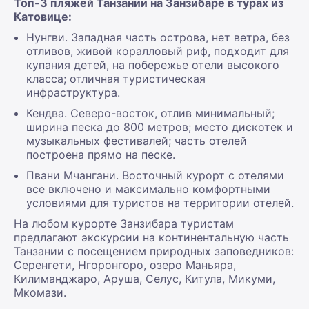
Топ-3 пляжей Танзании на Занзибаре в турах из
Катовице:
Нунгви. Западная часть острова, нет ветра, без
отливов, живой коралловый риф, подходит для
купания детей, на побережье отели высокого
класса; отличная туристическая
инфраструктура.
Кендва. Северо-восток, отлив минимальный;
ширина песка до 800 метров; место дискотек и
музыкальных фестивалей; часть отелей
построена прямо на песке.
Пвани Мчангани. Восточный курорт с отелями
все включено и максимально комфортными
условиями для туристов на территории отелей.
На любом курорте Занзибара туристам
предлагают экскурсии на континентальную часть
Танзании с посещением природных заповедников:
Серенгети, Нгоронгоро, озеро Маньяра,
Килиманджаро, Аруша, Селус, Китула, Микуми,
Мкомази.