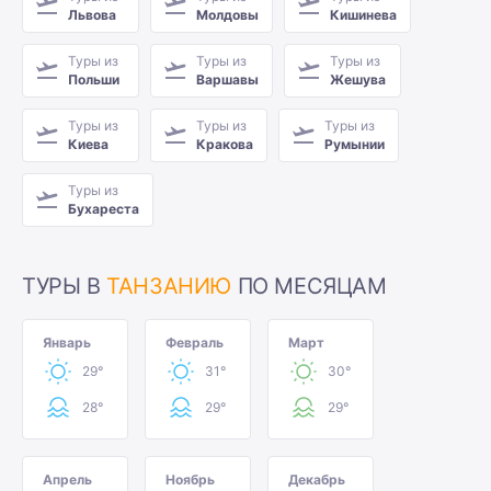
Львова
Молдовы
Кишинева
Туры из
Туры из
Туры из
Польши
Варшавы
Жешува
Туры из
Туры из
Туры из
Киева
Кракова
Румынии
Туры из
Бухареста
ТУРЫ В
ТАНЗАНИЮ
ПО МЕСЯЦАМ
Январь
Февраль
Март
29°
31°
30°
28°
29°
29°
Апрель
Ноябрь
Декабрь