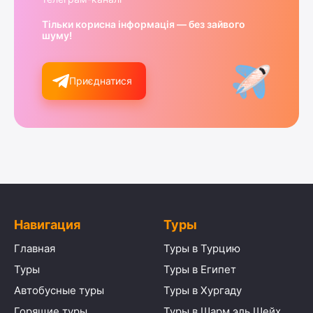
Тільки корисна інформація — без зайвого
шуму!
Приєднатися
Навигация
Туры
Главная
Туры в Турцию
Туры
Туры в Египет
Автобусные туры
Туры в Хургаду
Горящие туры
Туры в Шарм эль Шейх