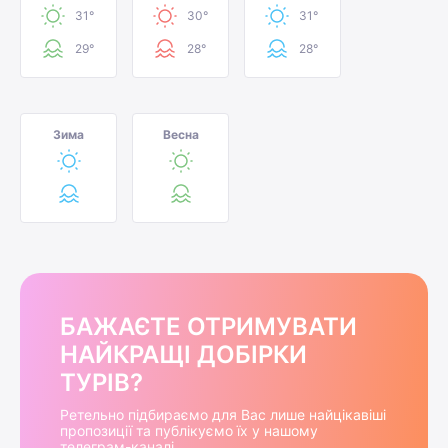
31°
30°
31°
29°
28°
28°
Зима
Весна
БАЖАЄТЕ ОТРИМУВАТИ
НАЙКРАЩІ ДОБІРКИ
ТУРІВ?
Ретельно підбираємо для Вас лише найцікавіші
пропозиції та публікуємо їх у нашому
телеграм-каналі