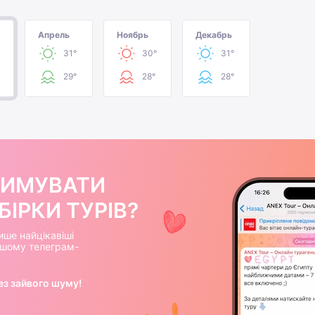
Апрель
Ноябрь
Декабрь
31°
30°
31°
29°
28°
28°
РИМУВАТИ
ІРКИ ТУРІВ?
ише найцікавіші
нашому телеграм-
ез зайвого шуму!