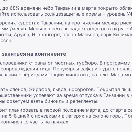
 до 68% времени небо Танзании в марте покрыто облак
айте использовать солнцезащитные кремы – уровень У
орских курортах Танзании, на протяжении месяца риск
8 мм /месяц. Меньше всего выпадает осадков в округе 
гети, Аруша, Нгоронгоро, озеро Маньяра, парк Килима
месяц.
м заняться на континенте
заповедники страны от местных турбюро. В программу
в сопровождении гида. Популярны сафари-туры с ночле
анзании – период миграции животных, на реке Мара мо
еть слонов, жирафов, львов, носорогов. Покрытая пыш
шественники успевают за время отпуска в Танзании в 
ны советуем взять бинокль и репелленты.
ит планировать в первой половине марта, до старта с
на 5-8 дней с ночевками в лагерях на склоне горы. П
 континенте, часть на пляжах.