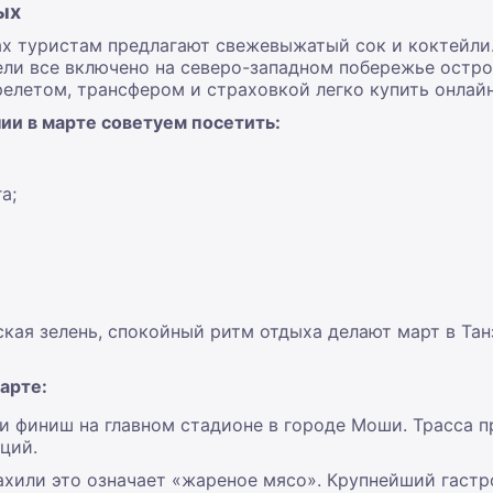
ых
ах туристам предлагают свежевыжатый сок и коктейли
ели все включено на северо-западном побережье остр
елетом, трансфером и страховкой легко купить онлайн
нии в марте советуем посетить:
а;
кая зелень, спокойный ритм отдыха делают март в Та
арте:
 финиш на главном стадионе в городе Моши. Трасса п
аций.
хили это означает «жареное мясо». Крупнейший гаст