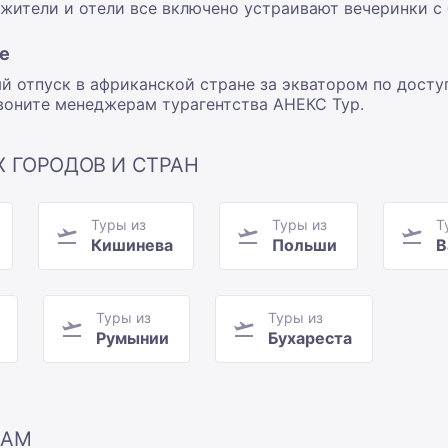
 жители и отели все включено устраивают вечеринки с 
е
отпуск в африканской стране за экватором по доступ
звоните менеджерам турагентства АНЕКС Тур.
Х ГОРОДОВ И СТРАН
Туры из
Туры из
Т
Кишинева
Польши
В
Туры из
Туры из
Румынии
Бухареста
ЦАМ