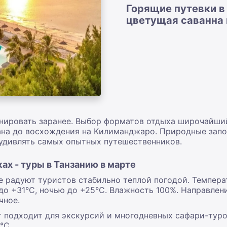
Горящие путевки в
цветущая саванна
анировать заранее. Выбор форматов отдыха широчайший
ана до восхождения на Килиманджаро. Природные запов
удивлять самых опытных путешественников.
ах - туры в Танзанию в марте
е радуют туристов стабильно теплой погодой. Темпер
до +31°С, ночью до +25°С. Влажность 100%. Направлен
чное.
 подходит для экскурсий и многодневных сафари-туро
°С.