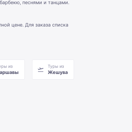
барбекю, песнями и танцами.
ной цене. Для заказа списка
уры из
Туры из
аршавы
Жешува