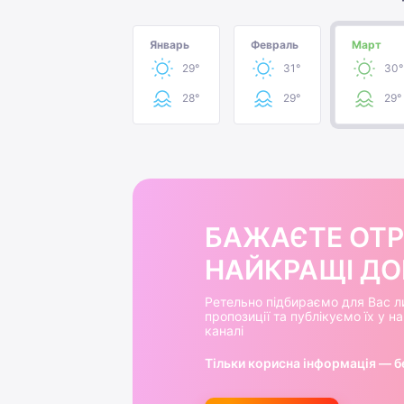
Январь
Февраль
Март
29°
31°
30°
28°
29°
29°
БАЖАЄТЕ ОТ
НАЙКРАЩІ ДОБ
Ретельно підбираємо для Вас л
пропозиції та публікуємо їх у 
каналі
Тільки корисна інформація — б