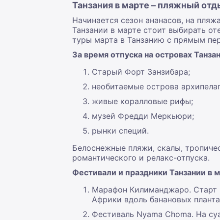
Танзания в марте – пляжный отд
Начинается сезон ананасов, на пляж
Танзании в марте стоит выбирать от
туры марта в Танзанию с прямым пер
За время отпуска на островах Танза
Старый Форт Занзибара;
необитаемые острова архипелаг
живые коралловые рифы;
музей Фредди Меркьюри;
рынки специй.
Белоснежные пляжи, скалы, тропичес
романтического и релакс-отпуска.
Фестивали и праздники Танзании в м
Марафон Килиманджаро. Старт и
Африки вдоль банановых плант
Фестиваль Nyama Choma. На суа