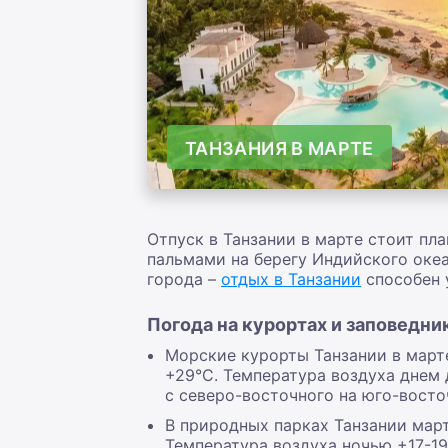
ТАНЗАНИЯ В МАРТЕ
Отпуск в Танзании в марте стоит пл
пальмами на берегу Индийского оке
города –
отдых в Танзании
способен 
Погода на курортах и заповедник
Морские курорты Танзании в март
+29°С. Температура воздуха днем 
с северо-восточного на юго-восто
В природных парках Танзании март
Температура воздуха ночью +17-19