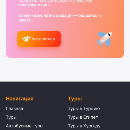
пропозиції та публікуємо їх у нашому
телеграм-каналі
Тільки корисна інформація — без зайвого
шуму!
Приєднатися
Навигация
Туры
Главная
Туры в Турцию
Туры
Туры в Египет
Автобусные туры
Туры в Хургаду