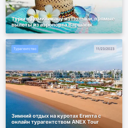
Туры в Доминикану из Польши, прямые
вылеты из аэропорта Варшавы
Турагентство
11/23/2023
Зимний отдых на куротах Египта с
онлайн турагентством ANEX Tour