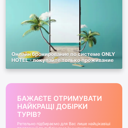
Онлайн бронирование по системе ONLY
HOTEL - покупайте только проживание
БАЖАЄТЕ ОТРИМУВАТИ
НАЙКРАЩІ ДОБІРКИ
ТУРІВ?
Ретельно підбираємо для Вас лише найцікавіші