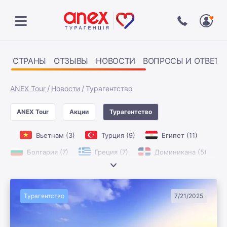
СТРАНЫ
ОТЗЫВЫ
НОВОСТИ
ВОПРОСЫ И ОТВЕТЫ
ANEX Tour
Новости
Турагентство
ANEX Tour
Акции
Турагентство
Вьетнам
3
Турция
9
Египет
11
Болгария
7
Греция
7
Доминикана
5
Испания
6
ОАЭ
4
Танзания
3
Турагентство
7/21/2025