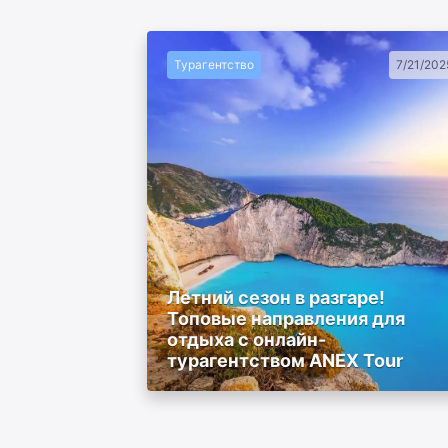
Турагентство
7/21/202
Летний сезон в разгаре!
Топовые направления для
отдыха с онлайн-
турагентством ANEX Tour