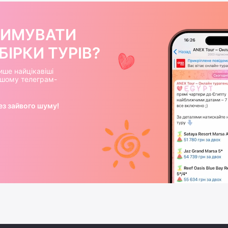
РИМУВАТИ
ІРКИ ТУРІВ?
ише найцікавіші
нашому телеграм-
ез зайвого шуму!