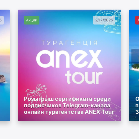
5
Акции
2/17/2025
Розыгрыш сертификата среди
О
подписчиков Telegram-канала
п
онлайн турагентства ANEX Tour
З