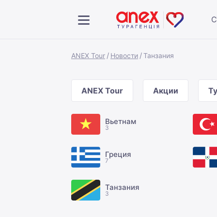
С
ANEX Tour
Новости
Танзания
ANEX Tour
Акции
Т
Вьетнам
3
Греция
7
Танзания
3