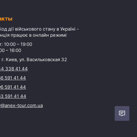
акты
іод дії військового стану в Україні -
нція працює в онлайн режимі
: 10:00 – 19:00
00 – 16:00
 г. Киев, ул. Васильковская 32
44 338 41 44
6 591 41 44
6 591 41 44
3 591 41 44
y@anex-tour.com.ua