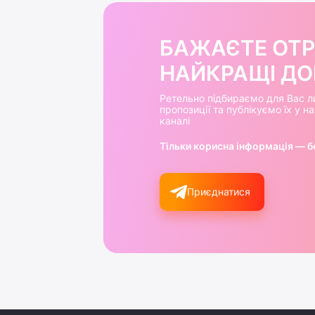
БАЖАЄТЕ ОТ
НАЙКРАЩІ ДОБ
Ретельно підбираємо для Вас л
пропозиції та публікуємо їх у 
каналі
Тільки корисна інформація — б
Приєднатися