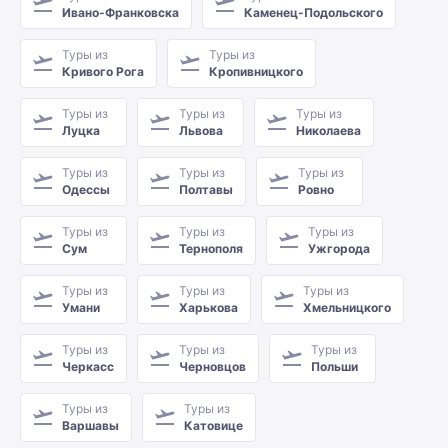
Ивано-Франковска
Каменец-Подольского
Туры из
Туры из
Кривого Рога
Кропивницкого
Туры из
Туры из
Туры из
Луцка
Львова
Николаева
Туры из
Туры из
Туры из
Одессы
Полтавы
Ровно
Туры из
Туры из
Туры из
Сум
Тернополя
Ужгорода
Туры из
Туры из
Туры из
Умани
Харькова
Хмельницкого
Туры из
Туры из
Туры из
Черкасс
Черновцов
Польши
Туры из
Туры из
Варшавы
Катовице