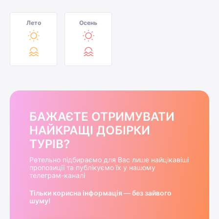
Лето
Осень
БАЖАЄТЕ ОТРИМУВАТИ
НАЙКРАЩІ ДОБІРКИ
ТУРІВ?
Ретельно підбираємо для Вас лише найцікавіші
пропозиції та публікуємо їх у нашому
телеграм-каналі
Тільки корисна інформація — без зайвого
шуму!