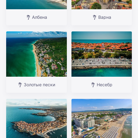
Албена
Варна
Золотые пески
Несебр