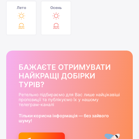
Лето
Осень
БАЖАЄТЕ ОТРИМУВАТИ
НАЙКРАЩІ ДОБІРКИ
ТУРІВ?
Ретельно підбираємо для Вас лише найцікавіші
пропозиції та публікуємо їх у нашому
телеграм-каналі
Тільки корисна інформація — без зайвого
шуму!