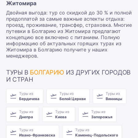
Житомира
Двойная выгода: тур со скидкой до 30 % и полной
предоплатой за самые важные аспекты отдыха:
проезд, проживание, трансфер, страховка. Многие
путевки в Болгарию из Житомира предлагают
концепцию все включено с питанием. Полную
информацию об актуальных горящих турах из
Житомира в Болгарию получите у наших
менеджеров.
ТУРЫ В
БОЛГАРИЮ
ИЗ ДРУГИХ ГОРОДОВ
И СТРАН
Туры из
Туры из
Туры из
Бердичева
Белой Церкви
Винницы
Туры из
Туры из
Туры из
Днепра
Киева
Запорожья
Туры из
Туры из
Ивано-Франковска
Каменец-Подольского