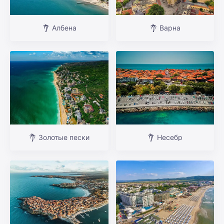
Албена
Варна
Золотые пески
Несебр