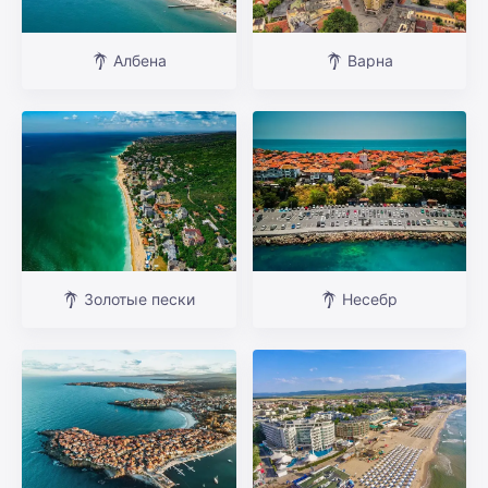
Албена
Варна
Золотые пески
Несебр