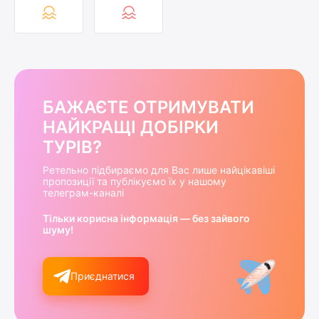
БАЖАЄТЕ ОТРИМУВАТИ
НАЙКРАЩІ ДОБІРКИ
ТУРІВ?
Ретельно підбираємо для Вас лише найцікавіші
пропозиції та публікуємо їх у нашому
телеграм-каналі
Тільки корисна інформація — без зайвого
шуму!
Приєднатися