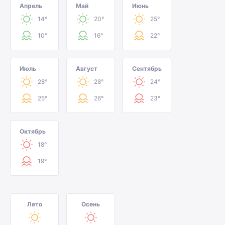
Апрель
Май
Июнь
14°
20°
25°
10°
16°
22°
Июль
Август
Сентябрь
28°
28°
24°
25°
26°
23°
Октябрь
18°
19°
Лето
Осень