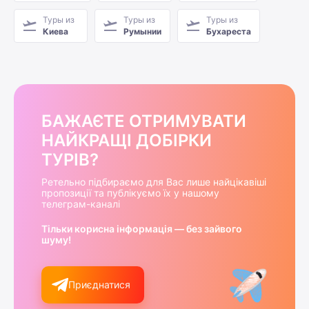
Туры из
Туры из
Туры из
Киева
Румынии
Бухареста
БАЖАЄТЕ ОТРИМУВАТИ
НАЙКРАЩІ ДОБІРКИ
ТУРІВ?
Ретельно підбираємо для Вас лише найцікавіші
пропозиції та публікуємо їх у нашому
телеграм-каналі
Тільки корисна інформація — без зайвого
шуму!
Приєднатися