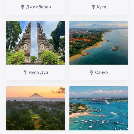
Джимбаран
Кута
Нуса Дуа
Санур