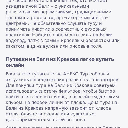
1,5 часов не останавливает тех, кто мечтает
увидеть иной Бали – с уникальными
религиозными церемониями, традиционными
танцами и ремеслом, арт-галереями и йога-
центрами. Не обязательно слушать гуру и
принимать участие в совместных духовных
практиках. Найдите свое место силы на Бали:
водопад, пляж с самым красивым рассветом или
закатом, вид на вулкан или рисовые поля.
Путевки на Бали из Кракова легко купить
онлайн
В каталоге турагентства АНЕКС Тур собраны
актуальные предложения разных туроператоров.
Для покупки тура на Бали из Кракова советуем
использовать систему фильтров, чтобы быстро
найти отель все включено, с бассейном, детским
клубом, на первой линии от пляжа. Цена тура на
Бали из Кракова напрямую зависит от класса
отеля, близости океана или культовых
достопримечательностей острова.
Самые популярные направления туров на Бали из