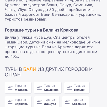
Кракова: полуостров Букит, Санур, Семиньяк,
Чангу, Убуд. Отпуск до 30 дней с прибытием в
базовый аэропорт Бали Денпасар для украинских
туристов безвизовый.
Горящие туры на Бали из Кракова
Вилла у пляжа Нуса Дуа, Спа центры отелей
Таман Сари, детский смех на мелководье Бингин
– горящие туры на Бали из Кракова дарят сто
процентов отдыха по цене путевки с дисконтом
до 10%.
ТУРЫ В
БАЛИ
ИЗ ДРУГИХ ГОРОДОВ И
СТРАН
Туры из
Туры из
Туры из
Молдовы
Кишинева
Польши
Туры из
Туры из
Туры из
Варшавы
Жешува
Катовице