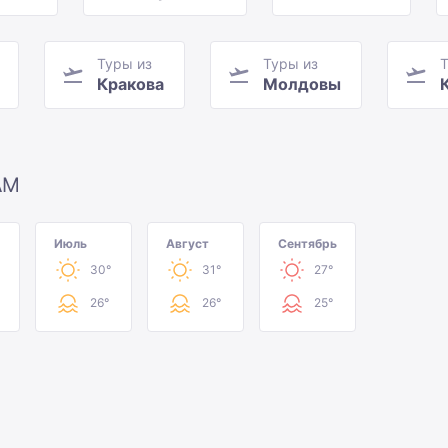
Туры из
Туры из
Т
Кракова
Молдовы
АМ
Июль
Август
Сентябрь
30°
31°
27°
26°
26°
25°