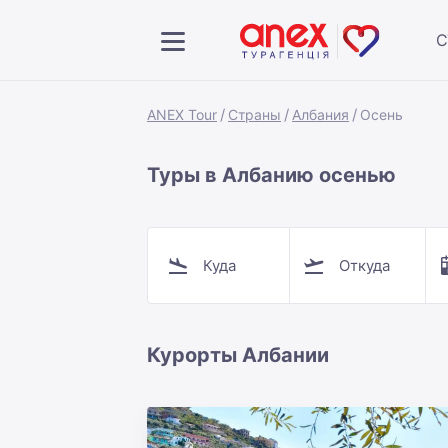
С
ANEX Tour
Страны
Албания
Осень
Туры в Албанию осенью
Куда
Откуда
Курорты Албании