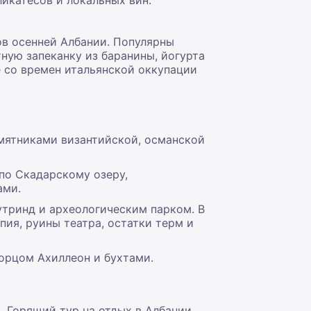
икатесов и локальных вин.
ов осенней Албании. Популярны
ную запеканку из баранины, йогурта
е со времен итальянской оккупации
амятниками византийской, османской
по Скадарскому озеру,
ами.
утринд и археологическим парком. В
ия, руины театра, остатки терм и
орцом Ахиллеон и бухтами.
. Горящий тур на отдых в Албании