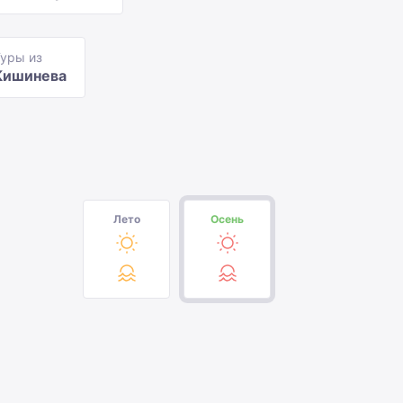
уры из
Кишинева
Лето
Осень