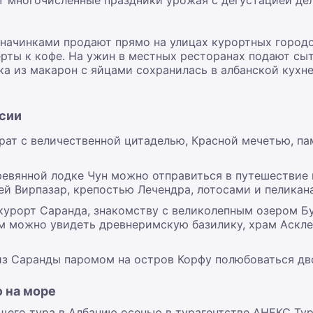
 многочисленные праздники урожая с дегустацией дел
 начинками продают прямо на улицах курортных город
рты к кофе. На ужин в местных ресторанах подают сыт
анка из макарон с яйцами сохранилась в албанской кухн
сии
рат с величественной цитаделью, Красной мечетью, п
евянной лодке Чун можно отправиться в путешествие 
й Вирпазар, крепостью Лечендра, лотосами и пеликан
 курорт Саранда, знакомству с великолепным озером Б
 можно увидеть древнеримскую базилику, храм Асклеп
из Саранды паромом на остров Корфу полюбоваться дв
 на море
щего тура в Албанию осенью в турагентстве АНЕКС Тур