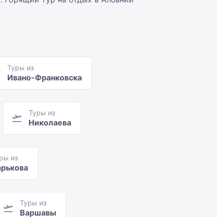
Туры из
Ивано-Франковска
Туры из
Николаева
ры из
арькова
Туры из
Варшавы