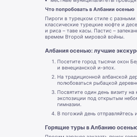
местные муниципалитеты проводят
Что попробовать в Албании осенью
Пироги в турецком стиле с разными
классические турецкие кюфте и десе
и риса – таве касы. Пастис – запек
времем Второй мировой войны.
Албания осенью: лучшие экскур
Посетите город тысячи окон Бе
и венецианской и-эпох.
На традиционной албанской дер
полюбоваться рыбацкой деревне
Посвятите один день визиту на
экспозиции под открытым небом
гимназии.
В погожий день отправляйтесь 
Горящие туры в Албанию осенью
Просим заранее заказать поиск горя