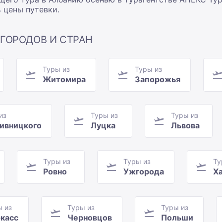
 цены путевки.
 ГОРОДОВ И СТРАН
Туры из
Туры из
Житомира
Запорожья
из
Туры из
Туры из
ивницкого
Луцка
Львова
Туры из
Туры из
Ту
Ровно
Ужгорода
Х
ы из
Туры из
Туры из
касс
Черновцов
Польши