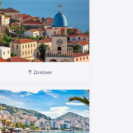
Дхерми