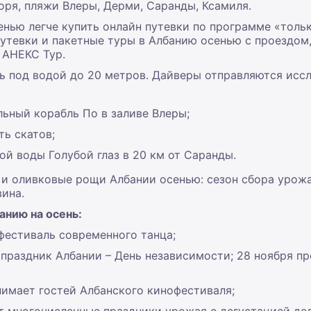
ря, пляжи Влеры, Дерми, Саранды, Ксамиля.
енью легче купить онлайн путевки по программе «толь
путевки и пакетные туры в Албанию осенью с проездом
 АНЕКС Тур.
ь под водой до 20 метров. Дайверы отправляются исс
льный корабль По в заливе Влеры;
ть скатов;
й воды Голубой глаз в 20 км от Саранды.
 и оливковые рощи Албании осенью: сезон сбора урож
ина.
анию на осень:
фестиваль современного танца;
праздник Албании – День независимости; 28 ноября пр
нимает гостей Албанского кинофестиваля;