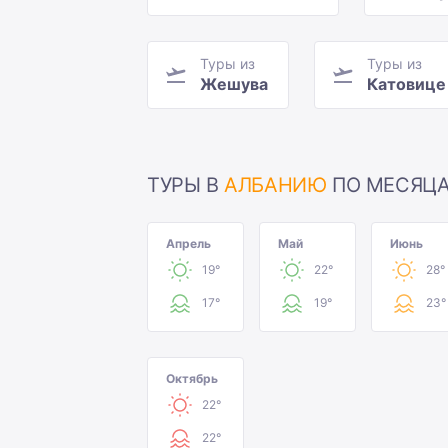
Туры из
Туры из
Жешува
Катовице
ТУРЫ В
АЛБАНИЮ
ПО МЕСЯЦ
Апрель
Май
Июнь
19°
22°
28°
17°
19°
23°
Октябрь
22°
22°