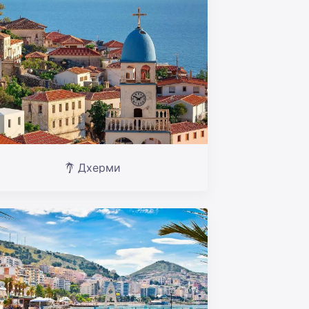
Дхерми