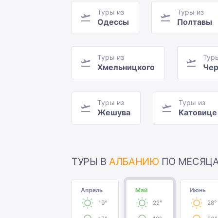
Туры из
Туры из
Одессы
Полтавы
Туры из
Тур
Хмельницкого
Чер
Туры из
Туры из
Жешува
Катовице
ТУРЫ В
АЛБАНИЮ
ПО МЕСЯЦ
Апрель
Май
Июнь
19°
22°
28°