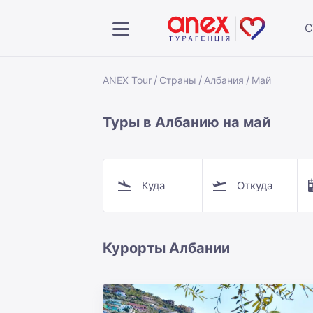
С
ANEX Tour
Страны
Албания
Май
Туры в Албанию на май
Куда
Откуда
Курорты Албании