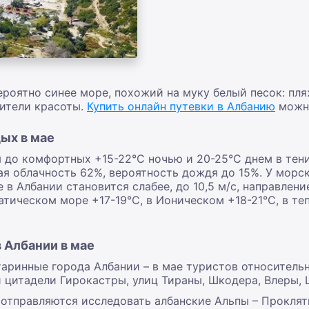
вероятно синее море, похожий на муку белый песок: пл
ители красоты.
Купить онлайн путевки в Албанию
можно
дых в мае
 до комфортных +15-22°С ночью и 20-25°С днем в тени
бая облачность 62%, вероятность дождя до 15%. У мор
е в Албании становится слабее, до 10,5 м/с, направлен
атическом море +17-19°С, в Ионическом +18-21°С, в т
в Албании в мае
таринные города Албании – в мае туристов относитель
 цитадели Гирокастры, улиц Тираны, Шкодера, Влеры, 
 отправляются исследовать албанские Альпы – Прокля