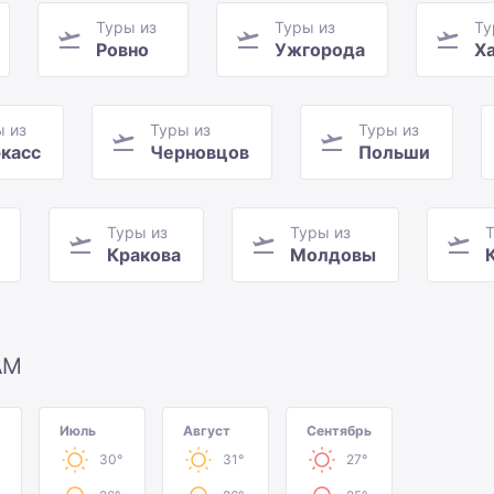
Туры из
Туры из
Ту
Ровно
Ужгорода
Х
ы из
Туры из
Туры из
касс
Черновцов
Польши
Туры из
Туры из
Т
Кракова
Молдовы
АМ
Июль
Август
Сентябрь
30°
31°
27°