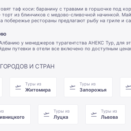
овят таф коси: баранину с травами в горшочке под кор
 торт из блинчиков с медово-сливочной начинкой. Май
На побережье рестораны предлагают рыбу на гриле и с
нию
Албанию у менеджеров турагентства АНЕКС Тур, для эт
айдем путевки в отели все включено по доступным цена
 ГОРОДОВ И СТРАН
Туры из
Туры из
Житомира
Запорожья
из
Туры из
Туры из
ивницкого
Луцка
Львова