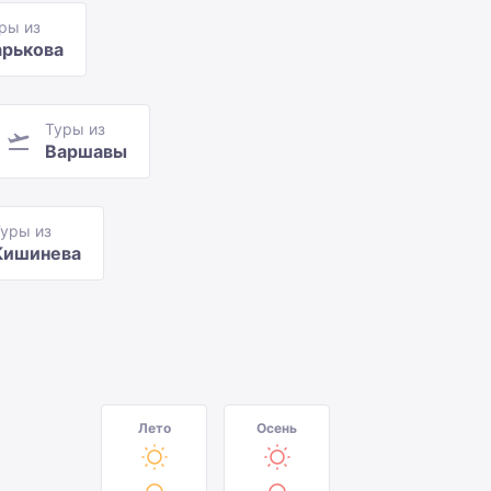
ры из
арькова
Туры из
Варшавы
уры из
Кишинева
Лето
Осень