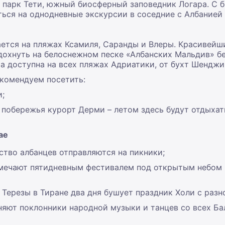
й парк Тети, южный биосферный заповедник Логара. С
ься на однодневные экскурсии в соседние с Албанией
нается на пляжах Ксамиля, Саранды и Влеры. Красивей
дохнуть на белоснежном песке «Албанских Мальдив» бе
 доступна на всех пляжах Адриатики, от бухт Шенджи
екомендуем посетить:
;
 побережья курорт Дерми – летом здесь будут отдыхат
ае
ство албанцев отправляются на пикники;
мечают пятидневным фестивалем под открытым небом S
 Терезы в Тиране два дня бушует праздник Холи с раз
няют поклонники народной музыки и танцев со всех Ба