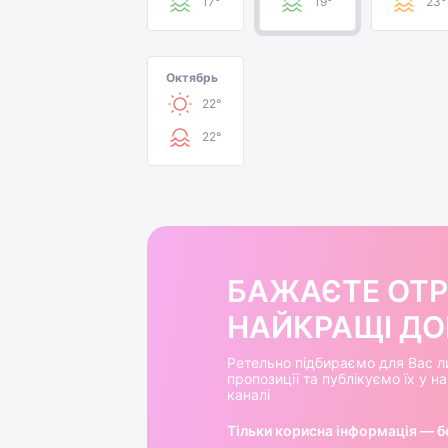
17°
19°
23°
Октябрь
22°
22°
БАЖАЄТЕ ОТ
НАЙКРАЩІ ДОБ
Ретельно підбираємо для Вас л
пропозиції та публікуємо їх у 
каналі
Тільки корисна інформація — б