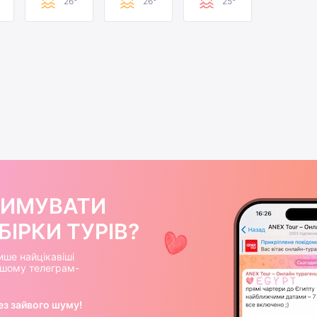
26°
26°
25°
РИМУВАТИ
ІРКИ ТУРІВ?
ише найцікавіші
нашому телеграм-
ез зайвого шуму!