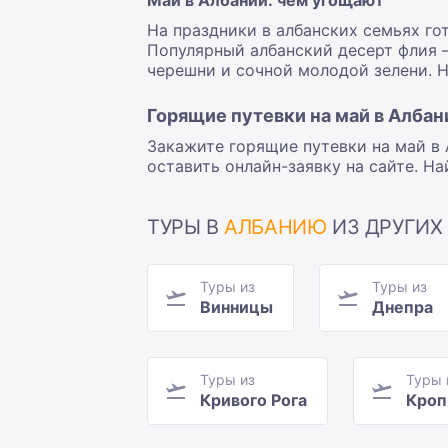
Май в Албании: чем угощают
На праздники в албанских семьях гот
Популярный албанский десерт флия –
черешни и сочной молодой зелени. 
Горящие путевки на май в Алба
Закажите горящие путевки на май в 
оставить онлайн-заявку на сайте. Н
ТУРЫ В
АЛБАНИЮ
ИЗ ДРУГИХ
Туры из
Туры из
Винницы
Днепра
Туры из
Туры 
Кривого Рога
Кроп