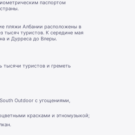
 биометрическим паспортом
 страны.
шие пляжи Албании расположены в
з тысяч туристов. К середине мая
на и Дурреса до Влеры.
ь тысячи туристов и греметь
outh Outdoor с угощениями,
ноцветными красками и этномузыкой;
лкан.