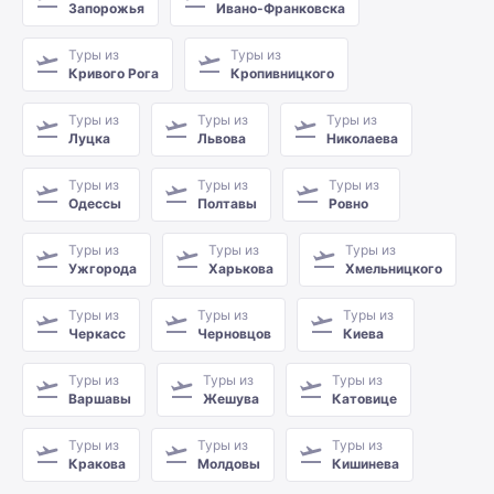
Запорожья
Ивано-Франковска
Туры из
Туры из
Кривого Рога
Кропивницкого
Туры из
Туры из
Туры из
Луцка
Львова
Николаева
Туры из
Туры из
Туры из
Одессы
Полтавы
Ровно
Туры из
Туры из
Туры из
Ужгорода
Харькова
Хмельницкого
Туры из
Туры из
Туры из
Черкасс
Черновцов
Киева
Туры из
Туры из
Туры из
Варшавы
Жешува
Катовице
Туры из
Туры из
Туры из
Кракова
Молдовы
Кишинева