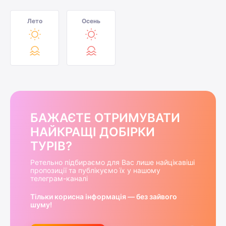
Лето
Осень
БАЖАЄТЕ ОТРИМУВАТИ
НАЙКРАЩІ ДОБІРКИ
ТУРІВ?
Ретельно підбираємо для Вас лише найцікавіші
пропозиції та публікуємо їх у нашому
телеграм-каналі
Тільки корисна інформація — без зайвого
шуму!