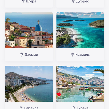
Влера
Дуррес
Дхерми
Ксамиль
Саранда
Тирана