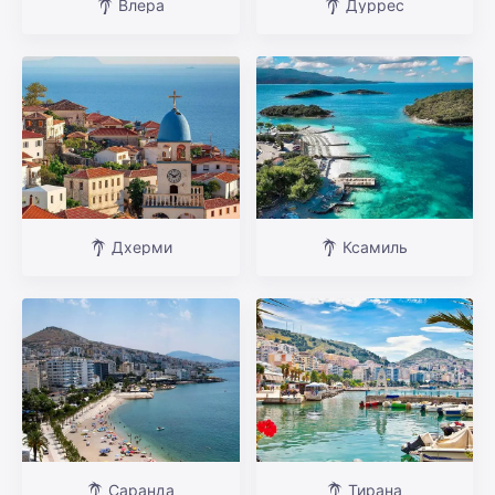
Влера
Дуррес
Дхерми
Ксамиль
Саранда
Тирана