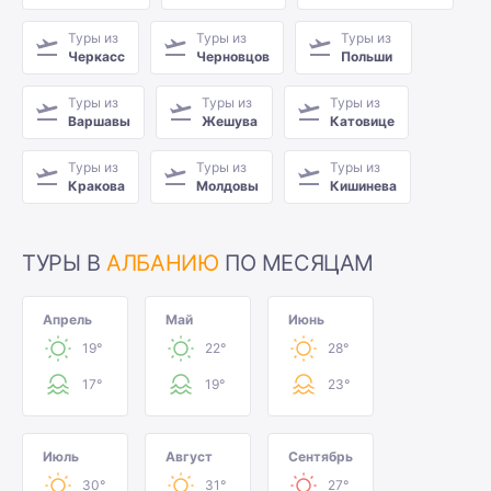
Туры из
Туры из
Туры из
Черкасс
Черновцов
Польши
Туры из
Туры из
Туры из
Варшавы
Жешува
Катовице
Туры из
Туры из
Туры из
Кракова
Молдовы
Кишинева
ТУРЫ В
АЛБАНИЮ
ПО МЕСЯЦАМ
Апрель
Май
Июнь
19°
22°
28°
17°
19°
23°
Июль
Август
Сентябрь
30°
31°
27°