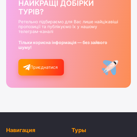
НАЙКРАЩІ ДОБІРКИ
ТУРІВ?
Ретельно підбираємо для Вас лише найцікавіші
пропозиції та публікуємо їх у нашому
телеграм-каналі
Тільки корисна інформація — без зайвого
шуму!
Приєднатися
Навигация
Туры