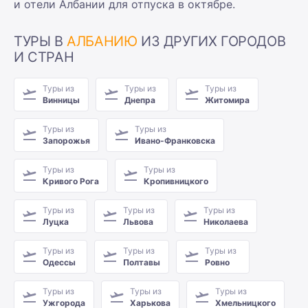
и отели Албании для отпуска в октябре.
ТУРЫ В
АЛБАНИЮ
ИЗ ДРУГИХ ГОРОДОВ
И СТРАН
Туры из
Туры из
Туры из
Винницы
Днепра
Житомира
Туры из
Туры из
Запорожья
Ивано-Франковска
Туры из
Туры из
Кривого Рога
Кропивницкого
Туры из
Туры из
Туры из
Луцка
Львова
Николаева
Туры из
Туры из
Туры из
Одессы
Полтавы
Ровно
Туры из
Туры из
Туры из
Ужгорода
Харькова
Хмельницкого