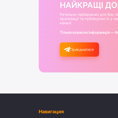
НАЙКРАЩІ ДОБ
Ретельно підбираємо для Вас л
пропозиції та публікуємо їх у 
каналі
Тільки корисна інформація — б
Приєднатися
Навигация