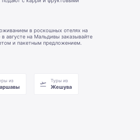
х, подают с карри и фруктовыми
роживанием в роскошных отелях на
 в августе на Мальдивы заказывайте
етом и пакетным предложением.
уры из
Туры из
аршавы
Жешува