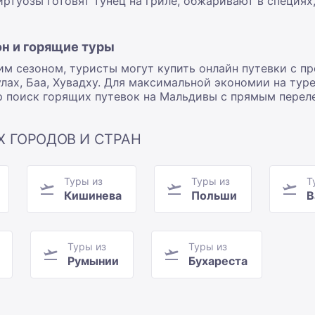
иртуозы готовят тунец на гриле, обжаривают в специя
он и горящие туры
им сезоном, туристы могут купить онлайн путевки с п
лах, Баа, Хувадху. Для максимальной экономии на туре
 поиск горящих путевок на Мальдивы с прямым перел
Х ГОРОДОВ И СТРАН
Туры из
Туры из
Т
Кишинева
Польши
В
Туры из
Туры из
Румынии
Бухареста