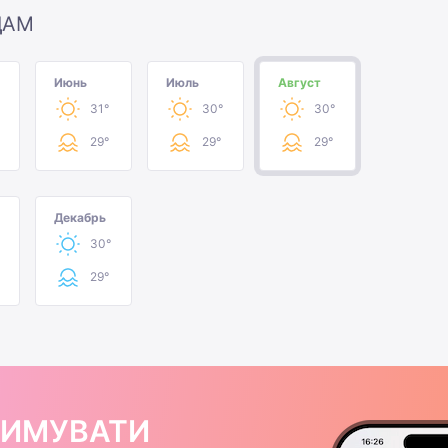
ЦАМ
Июнь
Июль
Август
31°
30°
30°
29°
29°
29°
Декабрь
30°
29°
РИМУВАТИ