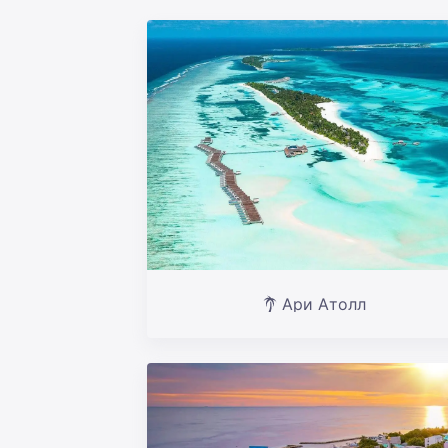
Ари Атолл