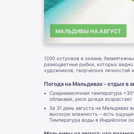
МАЛЬДИВЫ НА АВГУСТ
1200 островов в океане, безмятежн
разноцветные рыбки, которых видно 
художников, творческих личностей и
Погода на Мальдивах - отдых в а
Среднемесячная температура +30°С
облаками, риск дождя возрастает 
За 31 день августа на Мальдивах 
высокую влажность – есть ощущени
Температура воды в Индийском оке
Мальдивы на август: что посмот