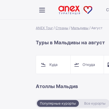
С
ANEX Tour
Страны
Мальдивы
Август
Туры в Мальдивы на август
Куда
Откуда
Атоллы Мальдив
Популярные курорты
Все курорты