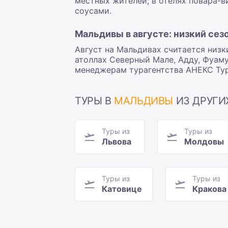
местных жителей; в отелях повара-в
соусами.
Мальдивы в августе: низкий сез
Август на Мальдивах считается низк
атоллах Северный Мале, Адду, Фуаму
менеджерам турагентства АНЕКС Тур
ТУРЫ В
МАЛЬДИВЫ
ИЗ ДРУГИ
Туры из
Туры из
Львова
Молдовы
Туры из
Туры из
Катовице
Кракова