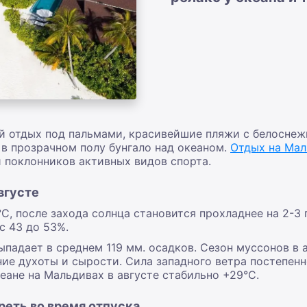
ый отдых под пальмами, красивейшие пляжи с белоснеж
в прозрачном полу бунгало над океаном.
Отдых на Мал
 поклонников активных видов спорта.
вгусте
, после захода солнца становится прохладнее на 2-3
с 43 до 53%.
выпадает в среднем 119 мм. осадков. Сезон муссонов в 
е духоты и сырости. Сила западного ветра постепенно в
ане на Мальдивах в августе стабильно +29°С.
реть во время отпуска