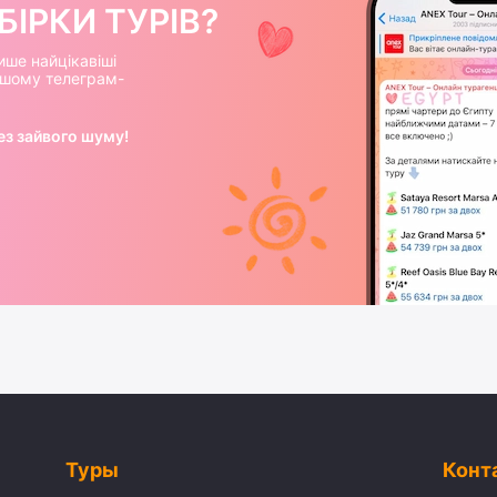
ІРКИ ТУРІВ?
ише найцікавіші
нашому телеграм-
ез зайвого шуму!
Туры
Конт