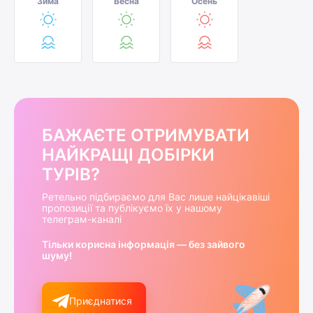
Зима
Весна
Осень
БАЖАЄТЕ ОТРИМУВАТИ
НАЙКРАЩІ ДОБІРКИ
ТУРІВ?
Ретельно підбираємо для Вас лише найцікавіші
пропозиції та публікуємо їх у нашому
телеграм-каналі
Тільки корисна інформація — без зайвого
шуму!
Приєднатися