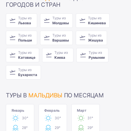
ГОРОДОВ И СТРАН
Туры из
Туры из
Туры из
Львова
Молдовы
Кишинева
Туры из
Туры из
Туры из
Польши
Варшавы
Жешува
Туры из
Туры из
Туры из
Катовице
Киева
Румынии
Туры из
Бухареста
ТУРЫ В
МАЛЬДИВЫ
ПО МЕСЯЦАМ
Январь
Февраль
Март
30°
30°
31°
28°
29°
29°