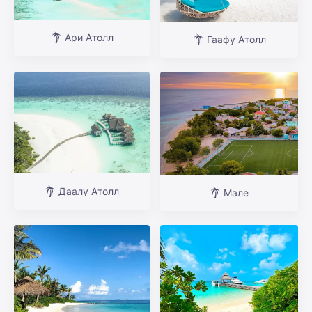
Ари Атолл
Гаафу Атолл
Даалу Атолл
Мале