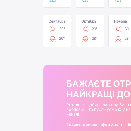
Сентябрь
Октябрь
Ноябрь
30°
29°
30°
29°
28°
28°
БАЖАЄТЕ ОТ
НАЙКРАЩІ ДОБ
Ретельно підбираємо для Вас л
пропозиції та публікуємо їх у 
каналі
Тільки корисна інформація — б