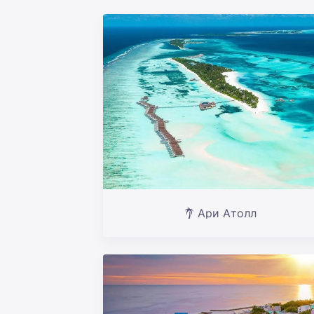
Ари Атолл