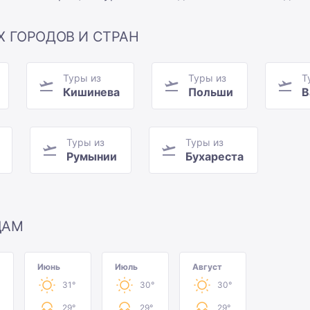
Х ГОРОДОВ И СТРАН
Туры из
Туры из
Т
Кишинева
Польши
В
Туры из
Туры из
Румынии
Бухареста
ЦАМ
Июнь
Июль
Август
31°
30°
30°
29°
29°
29°