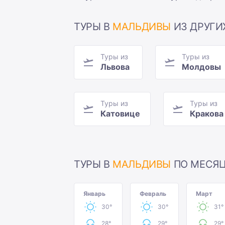
ТУРЫ В
МАЛЬДИВЫ
ИЗ ДРУГИ
Туры из
Туры из
Львова
Молдовы
Туры из
Туры из
Катовице
Кракова
ТУРЫ В
МАЛЬДИВЫ
ПО МЕСЯ
Январь
Февраль
Март
30°
30°
31°
28°
29°
29°