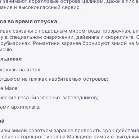
ые занимают коралловые острова целиком. Даже в пик 
мания и высококлассный сервис.
ся во время отпуска
ивах связаны с подводным миром: вода прозрачная, ви
ну в специальном снаряжении, дайвинга и снорклинга.
 субмаринах. Романтики заранее бронируют зимой на 
меню.
альдивах:
круизы на яхтах;
отдыхом на пляжах необитаемых островов;
е Мале;
ческие леса биосферных заповедников;
ами архипелага.
ой
дивы зимой советуем заранее проверить срок действия
м список горящих туров на Мальдивы зимой с выгодны