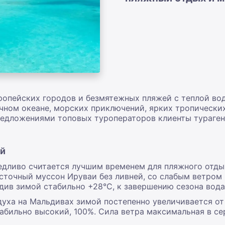
ропейских городов и безмятежных пляжей с теплой вод
чном океане, морских приключений, ярких тропически
едложениями топовых туроператоров клиенты тураген
ой
едливо считается лучшим временем для пляжного отды
сточный муссон Ируваи без ливней, со слабым ветром 
ив зимой стабильно +28°С, к завершению сезона вода 
уха на Мальдивах зимой постепенно увеличивается от 
абильно высокий, 100%. Сила ветра максимальная в се