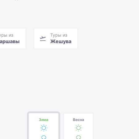
уры из
Туры из
аршавы
Жешува
Зима
Весна