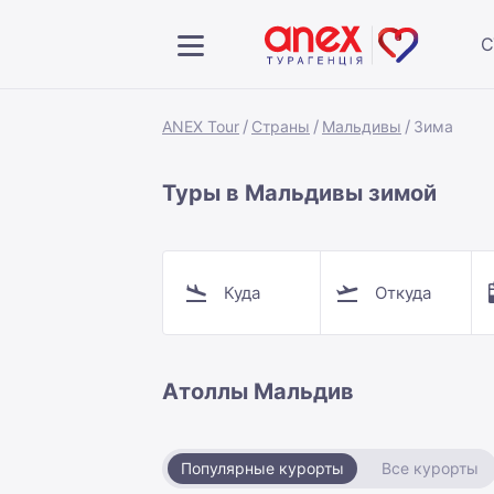
С
ANEX Tour
Страны
Мальдивы
Зима
Туры в Мальдивы зимой
Куда
Откуда
Атоллы Мальдив
Популярные курорты
Все курорты