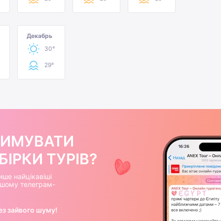
Декабрь
30°
29°
РИМУВАТИ
ІРКИ ТУРІВ?
ише найцікавіші
нашому телеграм-
ез зайвого шуму!