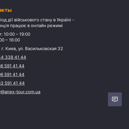
акты
іод дії військового стану в Україні -
нція працює в онлайн режимі
: 10:00 – 19:00
00 – 16:00
 г. Киев, ул. Васильковская 32
44 338 41 44
6 591 41 44
6 591 41 44
3 591 41 44
y@anex-tour.com.ua
Начать