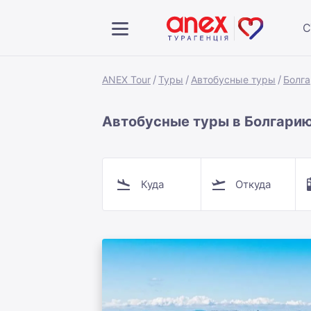
С
ANEX Tour
Туры
Автобусные туры
Болга
Автобусные туры в Болгарию
Куда
Откуда