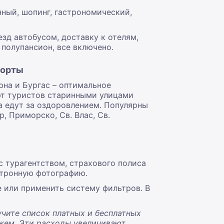
ный, шопинг, гастрономический,
зд автобусом, доставку к отелям,
 полупансион, все включено.
рорты
рна и Бургас – оптимальное
ют туристов старинными улицами
а едут за оздоровлением. Популярны
, Приморско, Св. Влас, Св.
с турагентством, страхового полиса
ектронную фотографию.
е или применить систему фильтров. В
чите список платных и бесплатных
яжем. Эти расходы увеличивают