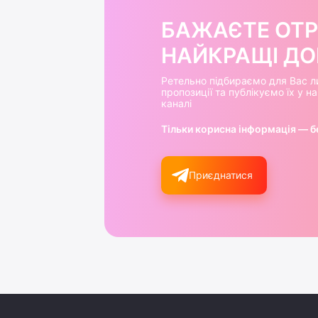
БАЖАЄТЕ ОТ
НАЙКРАЩІ ДОБ
Ретельно підбираємо для Вас л
пропозиції та публікуємо їх у 
каналі
Тільки корисна інформація — б
Приєднатися