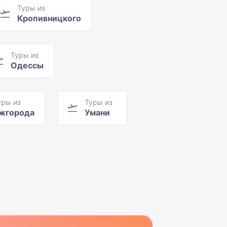
Туры из
Кропивницкого
Туры из
Одессы
уры из
Туры из
жгорода
Умани