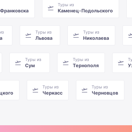
Туры из
-Франковска
Каменец-Подольского
из
Туры из
Туры из
а
Львова
Николаева
Туры из
Туры из
Т
Сум
Тернополя
У
Туры из
Туры из
цкого
Черкасс
Черновцов