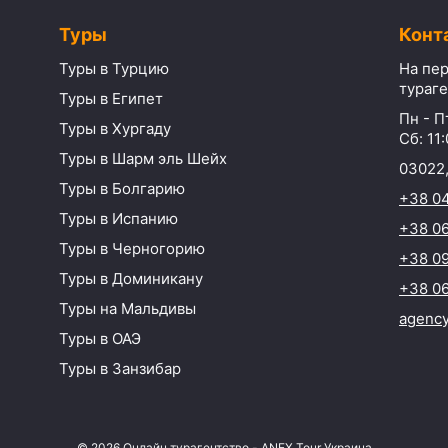
Туры
Конт
Туры в Турцию
На пер
тураге
Туры в Египет
Пн - Пт
Туры в Хургаду
Сб: 11:
Туры в Шарм эль Шейх
03022,
Туры в Болгарию
+38 0
Туры в Испанию
+38 06
Туры в Черногорию
+38 09
Туры в Доминикану
+38 06
Туры на Мальдивы
agenc
Туры в ОАЭ
Туры в Занзибар
©
2026
Онлайн турагентство - ANEX Tour Украина