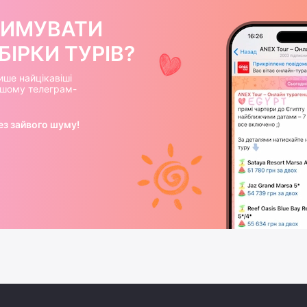
РИМУВАТИ
ІРКИ ТУРІВ?
ише найцікавіші
нашому телеграм-
ез зайвого шуму!