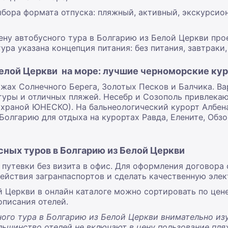
бора формата отпуска: пляжный, активный, экскурсион
ну автобусного тура в Болгарию из Белой Церкви прое
ура указана концепция питания: без питания, завтраки,
Белой Церкви на море: лучшие черноморские ку
жах Солнечного Берега, Золотых Песков и Балчика. Ва
уры и отличных пляжей. Несебр и Созополь привлека
охраной ЮНЕСКО). На бальнеологический курорт Албен
олгарию для отдыха на курортах Равда, Елените, Обзор
ных туров в Болгарию из Белой Церкви
 путевки без визита в офис. Для оформления договора 
действия загранпаспортов и сделать качественную эл
 Церкви в онлайн каталоге можно сортировать по цен
описания отелей.
ого тура в Болгарию из Белой Церкви внимательно изу
льшинство отелей не включают в цену пользование пл