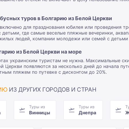
усных туров в Болгарию из Белой Церкви
ключено для празднования юбилея или проведения тре
 детьми, где самые веселые пляжные вечеринки, аквапа
ожилых людей, компании молодежи или семей с детьми 
гарию из Белой Церкви на море
ортах украинским туристам не нужна. Максимальные ск
й Церкви появляются за несколько дней до начала пут
тным пляжем по путевке с дисконтом до 20%.
РИЮ
ИЗ ДРУГИХ ГОРОДОВ И СТРАН
Туры из
Туры из
Т
а
Винницы
Днепра
Ж