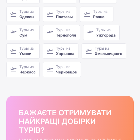
Туры из
Туры из
Туры из
Одессы
Полтавы
Ровно
Туры из
Туры из
Туры из
Сум
Тернополя
Ужгорода
Туры из
Туры из
Туры из
Умани
Харькова
Хмельницкого
Туры из
Туры из
Черкасс
Черновцов
БАЖАЄТЕ ОТРИМУВАТИ
НАЙКРАЩІ ДОБІРКИ
ТУРІВ?