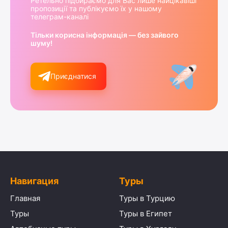
Ретельно підбираємо для Вас лише найцікавіші
пропозиції та публікуємо їх у нашому
телеграм-каналі
Тільки корисна інформація — без зайвого
шуму!
Приєднатися
Навигация
Туры
Главная
Туры в Турцию
Туры
Туры в Египет