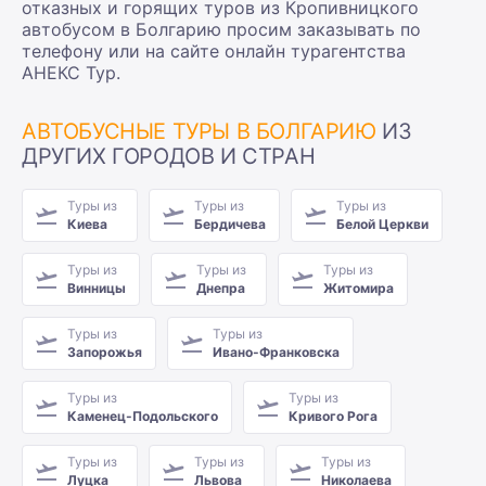
отказных и горящих туров из Кропивницкого
автобусом в Болгарию просим заказывать по
телефону или на сайте онлайн турагентства
АНЕКС Тур.
АВТОБУСНЫЕ ТУРЫ В БОЛГАРИЮ
ИЗ
ДРУГИХ ГОРОДОВ И СТРАН
Туры из
Туры из
Туры из
Киева
Бердичева
Белой Церкви
Туры из
Туры из
Туры из
Винницы
Днепра
Житомира
Туры из
Туры из
Запорожья
Ивано-Франковска
Туры из
Туры из
Каменец-Подольского
Кривого Рога
Туры из
Туры из
Туры из
Луцка
Львова
Николаева