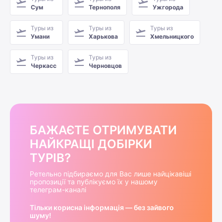
Сум
Тернополя
Ужгорода
Туры из
Туры из
Туры из
Умани
Харькова
Хмельницкого
Туры из
Туры из
Черкасс
Черновцов
БАЖАЄТЕ ОТРИМУВАТИ
НАЙКРАЩІ ДОБІРКИ
ТУРІВ?
Ретельно підбираємо для Вас лише найцікавіші
пропозиції та публікуємо їх у нашому
телеграм-каналі
Тільки корисна інформація — без зайвого
шуму!