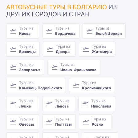
АВТОБУСНЫЕ ТУРЫ В БОЛГАРИЮ
ИЗ
ДРУГИХ ГОРОДОВ И СТРАН
Туры из
Туры из
Туры из
Киева
Бердичева
Белой Церкви
Туры из
Туры из
Туры из
Винницы
Днепра
Житомира
Туры из
Туры из
Запорожья
Ивано-Франковска
Туры из
Туры из
Каменец-Подольского
Кропивницкого
Туры из
Туры из
Туры из
Луцка
Львова
Николаева
Туры из
Туры из
Туры из
Одессы
Полтавы
Ровно
Туры из
Туры из
Туры из