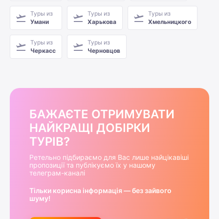
Туры из
Туры из
Туры из
Умани
Харькова
Хмельницкого
Туры из
Туры из
Черкасс
Черновцов
БАЖАЄТЕ ОТРИМУВАТИ
НАЙКРАЩІ ДОБІРКИ
ТУРІВ?
Ретельно підбираємо для Вас лише найцікавіші
пропозиції та публікуємо їх у нашому
телеграм-каналі
Тільки корисна інформація — без зайвого
шуму!