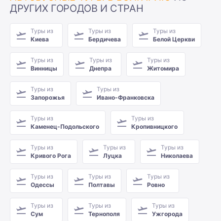
ДРУГИХ ГОРОДОВ И СТРАН
Туры из
Туры из
Туры из
Киева
Бердичева
Белой Церкви
Туры из
Туры из
Туры из
Винницы
Днепра
Житомира
Туры из
Туры из
Запорожья
Ивано-Франковска
Туры из
Туры из
Каменец-Подольского
Кропивницкого
Туры из
Туры из
Туры из
Кривого Рога
Луцка
Николаева
Туры из
Туры из
Туры из
Одессы
Полтавы
Ровно
Туры из
Туры из
Туры из
Сум
Тернополя
Ужгорода