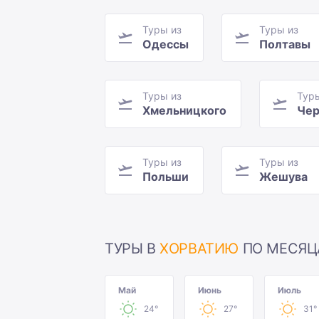
Туры из
Туры из
Одессы
Полтавы
Туры из
Тур
Хмельницкого
Чер
Туры из
Туры из
Польши
Жешува
ТУРЫ В
ХОРВАТИЮ
ПО МЕСЯ
Май
Июнь
Июль
24°
27°
31°