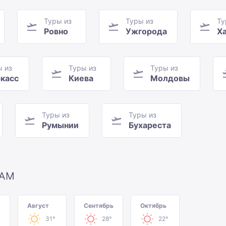
Туры из
Туры из
Ту
Ровно
Ужгорода
Х
ы из
Туры из
Туры из
касс
Киева
Молдовы
Туры из
Туры из
Румынии
Бухареста
ЦАМ
Август
Сентябрь
Октябрь
31°
28°
22°