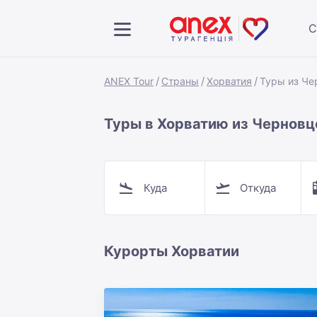
С
ANEX Tour
Страны
Хорватия
Туры из Че
Туры в Хорватию из Черновц
Куда
Откуда
Курорты Хорватии