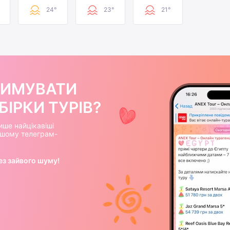
24°
23°
21°
РИМУВАТИ
ІРКИ ТУРІВ?
ише найцікавіші
нашому телеграм-
ез зайвого шуму!