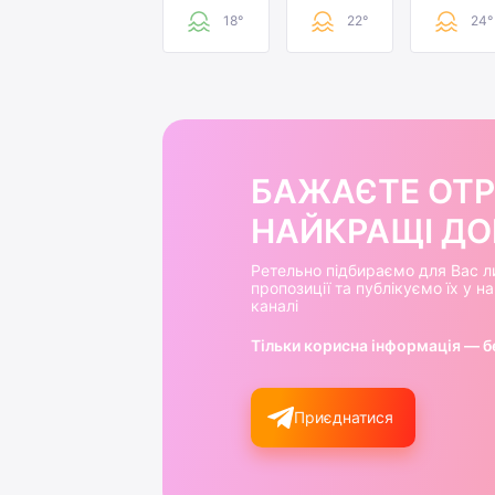
18°
22°
24°
БАЖАЄТЕ ОТ
НАЙКРАЩІ ДОБ
Ретельно підбираємо для Вас л
пропозиції та публікуємо їх у 
каналі
Тільки корисна інформація — б
Приєднатися