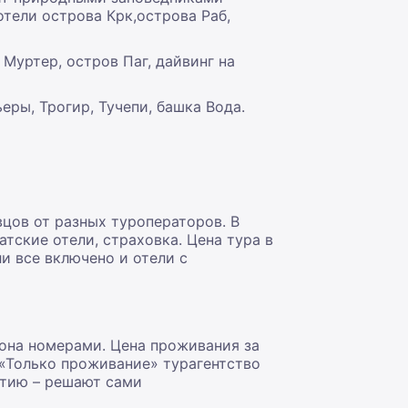
отели острова Крк,острова Раб,
Муртер, остров Паг, дайвинг на
ры, Трогир, Тучепи, башка Вода.
вцов от разных туроператоров. В
атские отели, страховка. Цена тура в
ли все включено и отели с
зона номерами. Цена проживания за
 «Только проживание» турагентство
атию – решают сами