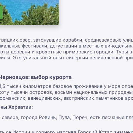
твицких озер, затонувшие корабли, средневековые ули
кальные фестивали, дегустации в местных винодельня
соты деревни и крохотные приморские городки. Туры в
силы. Это уникальный опыт синергии великолепной пр
 Черновцов: выбор курорта
4,5 тысяч километров базовое проживание у моря опре
оту тысячи островов, восьми национальных природны
 османских, венецианских, австрийских памятников ар
ны Хорватии:
севере, города Ровинь, Пула, Пореч, есть песчаные п
стыке Истрии и горного массива Горский Котар знаме