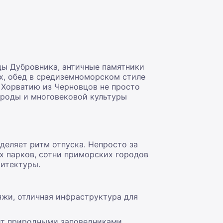
цы Дубровника, античные памятники
х, обед в средиземноморском стиле
 Хорватию из Черновцов не просто
ироды и многовековой культуры
деляет ритм отпуска. Непросто за
х парков, сотни приморских городов
хитектуры.
ляжи, отличная инфраструктура для
нит природными заповедниками