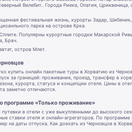
еверный Велебит.. Города Риека, Опатия, Цриквеница, 
щенная фестивальная жизнь, курорты Задар, Шибеник, 
циоанльного парка на острове Крка.
Сплите. Популярны курортные городки Макарской Ривье
, Брач.
втат, остров Млет.
ерновцов
гко купить онлайн пакетные туры в Хорватию из Черно
уск за границей: проживание, проезд, трансфер в хорв
зона, курорта, статуса и концепции отеля. Цены в оте
та заметно отличаются.
по программе «Только проживание»
и путевки в отели с уже выкупленными до высокого се
ные ставки отеля и онлайн-агрегаторов. По программе
ер на даты отпуска. Как доехать из Черновцов в Хорв