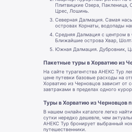
Плитвицкие Озера, Пакленица, С
Црес, Лошинь.
Северная Далмация. Самая насы
островах Корнаты, водопады на
Средняя Далмация с центром в 
Ближайшие острова Хвар, Шолта
Южная Далмация. Дубровник, Ца
Пакетные туры в Хорватию из Ч
На сайте турагентства АНЕКС Тур ле
цене путевки базовые расходы на отп
Хорватию из Черновцов зависит от се
завтраками в пределах одного курор
Туры в Хорватию из Черновцов 
В нашем онлайн каталоге легко найт
сутки нередко дешевле, чем актуаль
АНЕКС Тур бронирует выбранный ном
путешественники.