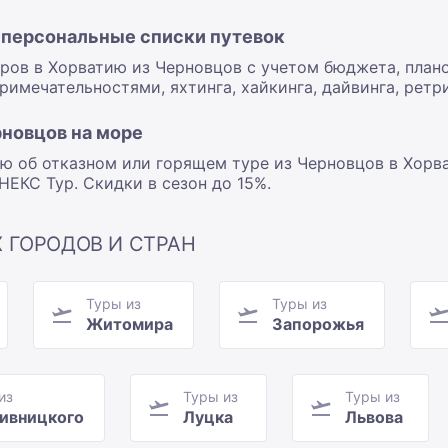
: персональные списки путевок
ов в Хорватию из Черновцов с учетом бюджета, планов
имечательностями, яхтинга, хайкинга, дайвинга, ретри
рновцов на море
 об отказном или горящем туре из Черновцов в Хорв
НЕКС Тур. Скидки в сезон до 15%.
 ГОРОДОВ И СТРАН
Туры из
Туры из
Житомира
Запорожья
из
Туры из
Туры из
ивницкого
Луцка
Львова